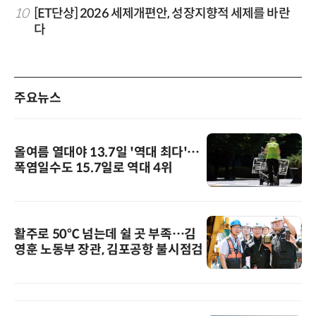
10
[ET단상] 2026 세제개편안, 성장지향적 세제를 바란
다
주요뉴스
올여름 열대야 13.7일 '역대 최다'…
폭염일수도 15.7일로 역대 4위
활주로 50℃ 넘는데 쉴 곳 부족…김
영훈 노동부 장관, 김포공항 불시점검