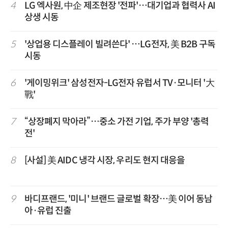
4
LG 엑사원, 中企 제조현장 '전파'…대기업과 협력사 AI
상생 시동
5
'상업용 디스플레이 빌려쓴다' …LG전자, 美 B2B 구독
시동
6
'게이밍위크' 삼성전자-LG전자 유럽서 TV·모니터 '大
戰'
7
“상장폐지 막아라”…중소 가전 기업, 주가 부양 '총력
전'
8
[사설] 美 AIDC 냉각 시장, 우리도 현지 대응을
9
바디프랜드, '미니' 브랜드 글로벌 확장…美 이어 동남
아·유럽 진출