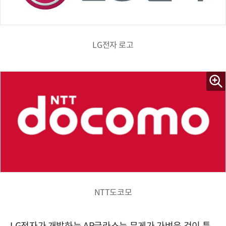
LG전자 로고
NTT도코모