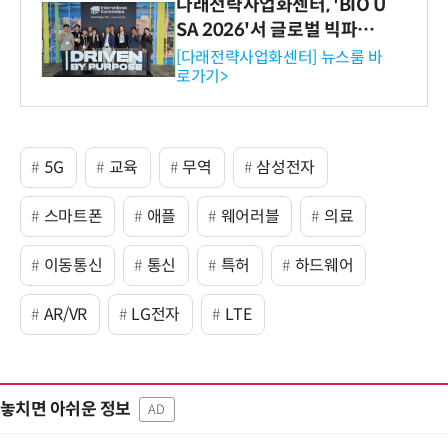
다래전략사업화센터, 'BIO U
SA 2026'서 글로벌 빅파마
와의 비즈니스 미팅 지원…K
[다래전략사업화센터] 뉴스룸 바
로가기>
-바이오 해외 진출 교두보 확
보
5G
교육
무역
삼성전자
스마트폰
애플
웨어러블
의료
이동통신
통신
특허
하드웨어
AR/VR
LG전자
LTE
놓치면 아쉬운 정보
AD