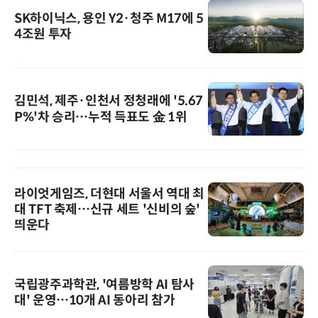
SK하이닉스, 용인 Y2·청주 M17에 5
4조원 투자
김민석, 제주·인천서 정청래에 '5.67
P%'차 승리…누적 득표도 金 1위
라이엇게임즈, 더현대 서울서 역대 최
대 TFT 축제…신규 세트 '신비의 숲'
띄운다
국립광주과학관, '여름방학 AI 탐사
대' 운영…10개 AI 동아리 참가