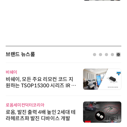
브랜드 뉴스룸
비쉐이
비쉐이, 모든 주요 리모컨 코드 지
원하는 TSOP15300 시리즈 IR 수
신기 출시
로옴세미컨덕터코리아
로옴, 발진 출력 4배 높인 2세대 테
라헤르츠파 발진 디바이스 개발