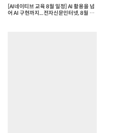
[AI네이티브 교육 8월 일정] AI 활용을 넘
어 AI 구현까지...전자신문인터넷, 8월 실
전 교육·워크숍 개최 발행일 : 2026-07-
23 10:46