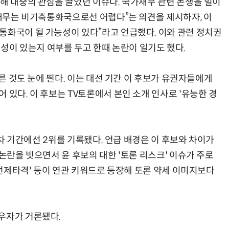
언해 대중의 관심을 끌었던 이슈다. 국가채무 관련 논쟁을 벌이
가채무는 비기축통화국으로선 어렵다”는 의견을 제시하자, 이
통화국이 될 가능성이 있다”라고 언급했다. 이와 관련 정치권
이 있는지 여부를 두고 한때 논란이 일기도 했다.
거미줄 쏘고 자동 회수까지…현실판 스파이더맨 웹 슈터
70년 만에 돌아온 시베리아호랑이…카자흐스탄 야생에 풀렸다
오른 것도 눈에 띈다. 이는 대선 기간 이 후보가 유권자들에게
 있다. 이 후보는 TV토론에서 본인 소개 인사로 '유능한 경
 2차 기간에선 2위를 기록됐다. 언급 배경은 이 후보와 차이가
 논란을 빗으면서 윤 후보의 대한 '토론 리스크' 이슈가 주로
 '선제타격' 등이 연관 키워드로 등장해 토론 약세 이미지보다
우자가 거론됐다.