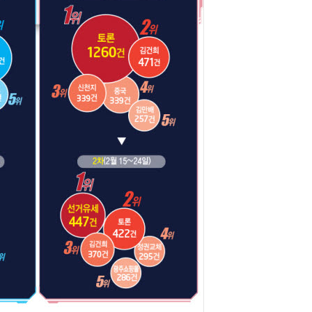
AI × Design : UX 디자이너의 5가지 생존 전략과 실전 대응
현업에서 바로 쓰는 "하네스 엔지니어링" 실습 교육