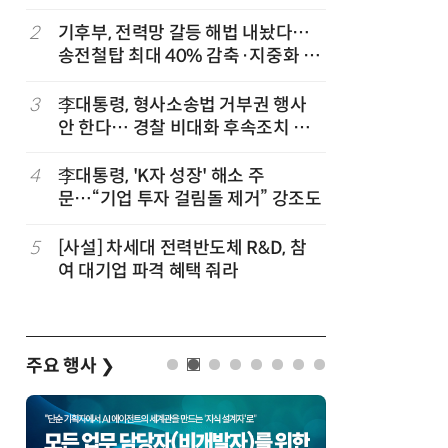
2
기후부, 전력망 갈등 해법 내놨다…
7
[2026 
송전철탑 최대 40% 감축·지중화 확
산'에 감
대
행 유도
3
李대통령, 형사소송법 거부권 행사
8
최저임금 
안 한다… 경찰 비대화 후속조치 점
동계·소상
검
4
李대통령, 'K자 성장' 해소 주
9
[하반기 
문…“기업 투자 걸림돌 제거” 강조도
메가프로
보기금' 
5
[사설] 차세대 전력반도체 R&D, 참
10
李대통령, 
여 대기업 파격 혜택 줘라
한 바퀴…
검
주요 행사
❯