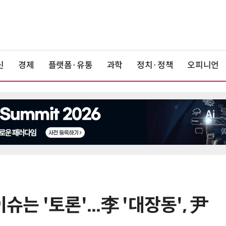
신
경제
플랫폼·유통
과학
정치·정책
오피니언
는 '토론'...李 '대장동', 尹
6
산업부, 한화오션·에코프로비엠 등
5개사 '슈퍼 을(乙)' 선정