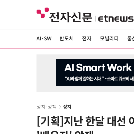
AI·SW
반도체
전자
모빌리티
통
정치·정책
정치
[기획]지난 한달 대선 이슈