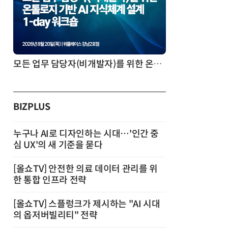
모든 업무 담당자(비개발자)를 위한 온톨로지 기반 AI 지식체계 설계 1-day 워크숍
BIZPLUS
누구나 AI로 디자인하는 시대…'인간 중
심 UX'의 새 기준을 묻다
[올쇼TV] 안전한 의료 데이터 관리를 위
한 통합 인프라 전략
[올쇼TV] 스플렁크가 제시하는 "AI 시대
의 옵저버빌리티" 전략