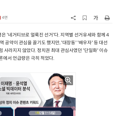
7
[2026 세제 개편안] 기업 '국내생
산'에 감세…세제로 산업·자금 지방
4면
행 유도
8
최저임금 1만700원 최종 확정…노
동계·소상공인 이의 모두 기각
은 '네거티브로 얼룩진 선거'다. 지역별 선거유세와 함께 4
 공약이 관심을 끌기도 했지만, '대장동' '배우자' 등 대선
9
[하반기 업무보고]산업부, 1600조
 사라지지 않았다. 정치권 최대 관심사였던 '단일화' 이슈
메가프로젝트 속도전…'산업자원안
보기금' 신설해 공급망 사수
론에서 언급량은 극히 적었다.
10
李대통령, '1390조 협력' 안고 지구
한 바퀴…귀국 직후 부동산·증시 점
검