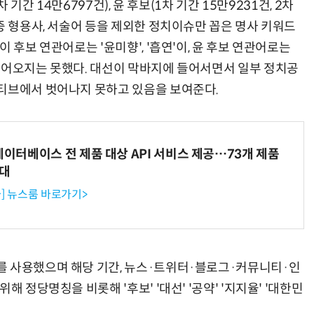
 기간 14만6797건), 윤 후보(1차 기간 15만9231건, 2차
중 형용사, 서술어 등을 제외한 정치이슈만 꼽은 명사 키워드
 후보 연관어로는 '윤미향', '흡연'이, 윤 후보 연관어로는
들어오지는 못했다. 대선이 막바지에 들어서면서 일부 정치공
티브에서 벗어나지 못하고 있음을 보여준다.
데이터베이스 전 제품 대상 API 서비스 제공…73개 제품
확대
] 뉴스룸 바로가기>
를 사용했으며 해당 기간, 뉴스·트위터·블로그·커뮤니티·인
 정당명칭을 비롯해 '후보' '대선' '공약' '지지율' '대한민