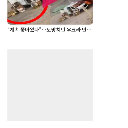
“계속 쫓아왔다”…도망치던 우크라 민간인 공격한 러 자폭 드론