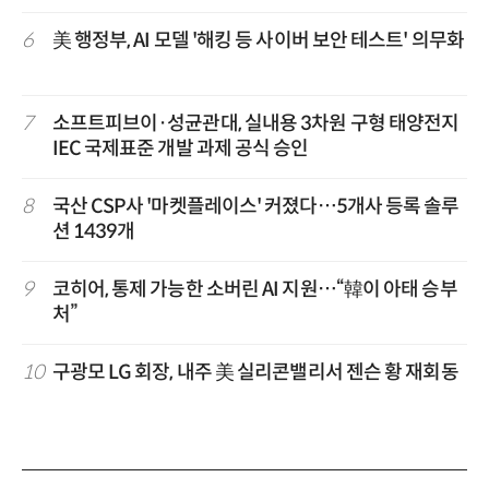
6
美 행정부, AI 모델 '해킹 등 사이버 보안 테스트' 의무화
7
소프트피브이·성균관대, 실내용 3차원 구형 태양전지
IEC 국제표준 개발 과제 공식 승인
8
국산 CSP사 '마켓플레이스' 커졌다…5개사 등록 솔루
션 1439개
9
코히어, 통제 가능한 소버린 AI 지원…“韓이 아태 승부
처”
10
구광모 LG 회장, 내주 美 실리콘밸리서 젠슨 황 재회동