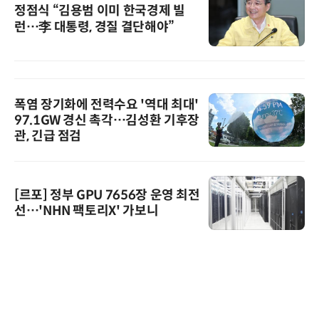
정점식 “김용범 이미 한국경제 빌
런…李 대통령, 경질 결단해야”
폭염 장기화에 전력수요 '역대 최대'
97.1GW 경신 촉각…김성환 기후장
관, 긴급 점검
[르포] 정부 GPU 7656장 운영 최전
선…'NHN 팩토리X' 가보니