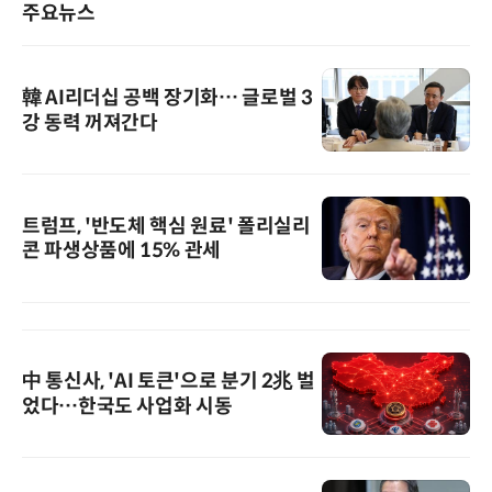
주요뉴스
韓 AI리더십 공백 장기화… 글로벌 3
강 동력 꺼져간다
트럼프, '반도체 핵심 원료' 폴리실리
콘 파생상품에 15% 관세
中 통신사, 'AI 토큰'으로 분기 2兆 벌
었다…한국도 사업화 시동