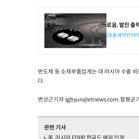
로옴, 발진 출
[로옴세미컨덕터
반도체 등 소재부품업계는 대 러시아 수출 비
다.
변상근기자 sgbyun@etnews.com, 함봉균기
관련 기사
美, 러시아 FDPR 한국도 예외 인정