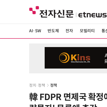
AI·SW
반도체
전자
모빌리티
통
정치·정책
정책
韓 FDPR 면제국 확정