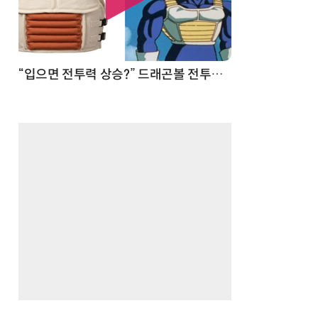
 순간
“입으면 전투력 상승?” 드래곤볼 전투복 닮은 중량조끼