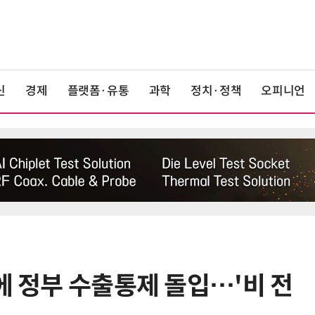
신
경제
플랫폼·유통
과학
정치·정책
오피니언
에 정부 수출통제 돌입…'비 전
6
반도체 등 6대 첨단산업 '국내생산
액공제' 신설… 지방 생산 시 혜택