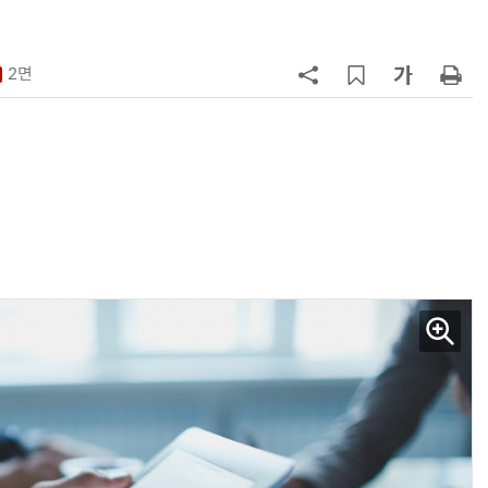
7
최저임금 1만700원 최종 확정…노
동계·소상공인 이의 모두 기각
2면
8
정점식 “김용범 이미 한국경제 빌
런…李 대통령, 경질 결단해야”
9
[하반기 업무보고]산업부, 1600조
메가프로젝트 속도전…'산업자원안
보기금' 신설해 공급망 사수
10
돌려차기 피해자 불러 놓고 “돌려차
기 한번 해라”…선 넘은 친한계