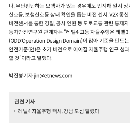
다. 무단횡단하는 보행자가 있는 경우에도 인지해 일시 정
신호등, 보행신호등 상태 확인을 돕는 비전 센서, V2X 통신
비전센서를 통한 경찰, 공사 인원 등 도로교통 관련 통제자
“입으면 전투력 상승?” 드래곤볼 전투복 닮은 중
동차안전연구원 관계자는 “레벨4 고등 자율주행은 레벨3
(ODD:Operation Design Domain)이 많아 기준을 
안전기준(안)은 초기 버전으로 이어질 자율주행 연구 성과
할 것”이라고 말했다.
박진형기자 jin@etnews.com
관련 기사
레벨4 자율주행 택시, 강남 도심 달렸다