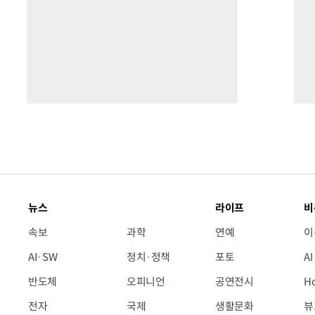
뉴스
라이프
비
속보
과학
연예
이
AI·SW
정치·정책
포토
A
반도체
오피니언
공연전시
H
전자
국제
생활문화
뷰