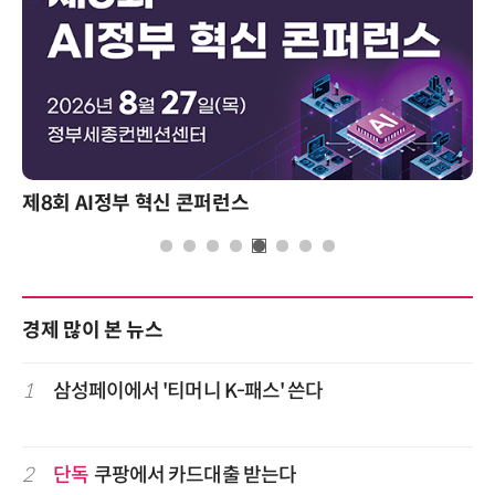
제8회 AI정부 혁신 콘퍼런스
경제 많이 본 뉴스
1
삼성페이에서 '티머니 K-패스' 쓴다
2
단독
쿠팡에서 카드대출 받는다