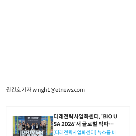
권건호기자 wingh1@etnews.com
다래전략사업화센터, 'BIO U
SA 2026'서 글로벌 빅파마
와의 비즈니스 미팅 지원…K
[다래전략사업화센터] 뉴스룸 바