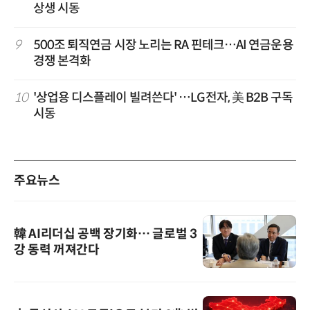
상생 시동
9
500조 퇴직연금 시장 노리는 RA 핀테크…AI 연금운용
경쟁 본격화
10
'상업용 디스플레이 빌려쓴다' …LG전자, 美 B2B 구독
시동
주요뉴스
韓 AI리더십 공백 장기화… 글로벌 3
강 동력 꺼져간다