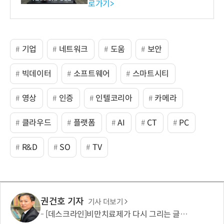
로가기>
-바이오 해외 진출 교두보 확
보
기업
네트워크
도움
보안
빅데이터
소프트웨어
스마트시티
영상
인증
인텔코리아
카메라
클라우드
플랫폼
AI
CT
PC
R&D
SO
TV
권건호 기자
기사 더보기
[데스크라인]비만치료제가 다시 그리는 글로벌 산업 지도