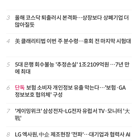
3
올해 코스닥 퇴출러시 본격화…상장보다 상폐기업 더
많아질듯
4
美 클래리티법 이번 주 분수령…휴회 전 마지막 시험대
5
5대 은행 회수불능 '추정손실' 1조2109억원 …7년 만
에 최대
6
단독
보험 소비자 개인정보 유출 막는다…'보험·GA
정보보호 협의체' 구성
7
'게이밍위크' 삼성전자-LG전자 유럽서 TV·모니터 '大
戰'
8
LG 엑사원, 中企 제조현장 '전파'…대기업과 협력사 AI