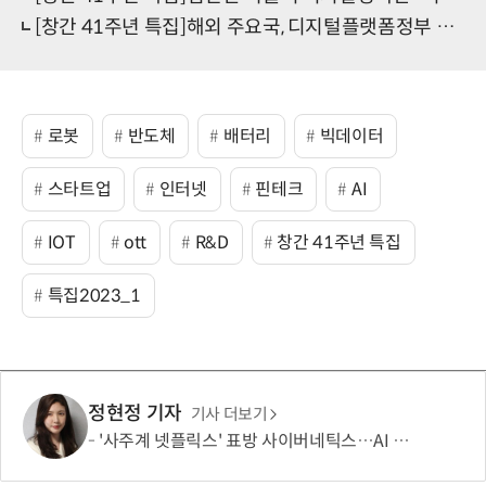
[창간 41주년 특집]해외 주요국, 디지털플랫폼정부 추진 '속도'
로봇
반도체
배터리
빅데이터
스타트업
인터넷
핀테크
AI
IOT
ott
R&D
창간 41주년 특집
특집2023_1
정현정 기자
기사 더보기
'사주계 넷플릭스' 표방 사이버네틱스…AI 사주로 MAU 100만 돌파