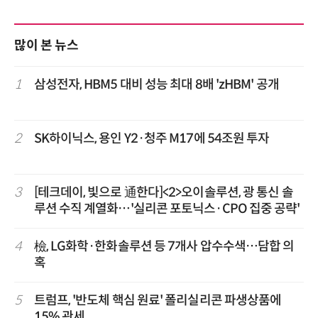
많이 본 뉴스
1
삼성전자, HBM5 대비 성능 최대 8배 'zHBM' 공개
2
SK하이닉스, 용인 Y2·청주 M17에 54조원 투자
3
[테크데이, 빛으로 通한다]<2>오이솔루션, 광 통신 솔
루션 수직 계열화…'실리콘 포토닉스·CPO 집중 공략'
4
檢, LG화학·한화솔루션 등 7개사 압수수색…담합 의
혹
5
트럼프, '반도체 핵심 원료' 폴리실리콘 파생상품에
15% 관세