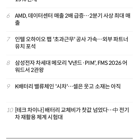
6
AMD, 데이터센터 매출 2배 급증…2분기 사상 최대 매
출
7
인텔 오하이오 팹 '초과근무' 공사 가속…외부 파트너
유치 포석
8
삼성전자 차세대 메모리 'V낸드·PIM', FMS 2026 어
워드서 2관왕
9
K배터리 밸류체인 '시차'…셀은 웃고 소재는 아직
10
[테크 차이나] 배터리 교체비가 찻값 넘었다…中 전기
차 재활용 체계 시험대