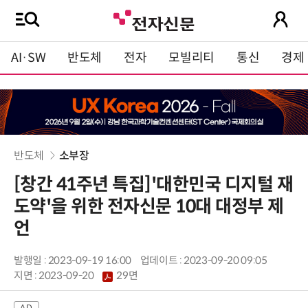
AI·SW
반도체
전자
모빌리티
통신
경제
반도체
소부장
[창간 41주년 특집]'대한민국 디지털 재
도약'을 위한 전자신문 10대 대정부 제
언
발행일 : 2023-09-19 16:00
업데이트 : 2023-09-20 09:05
지면 :
2023-09-20
29면