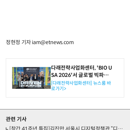
정현정 기자 iam@etnews.com
다래전략사업화센터, 'BIO U
SA 2026'서 글로벌 빅파마
와의 비즈니스 미팅 지원…K
[다래전략사업화센터] 뉴스룸 바
로가기>
-바이오 해외 진출 교두보 확
보
관련 기사
[창간 41주년 특집]김진만 서울시 디지털정책관 “디지털포용, 디지털전환 핵심 과제”