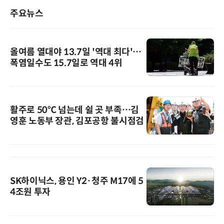
주요뉴스
올여름 열대야 13.7일 '역대 최다'…
폭염일수도 15.7일로 역대 4위
활주로 50℃ 넘는데 쉴 곳 부족…김
영훈 노동부 장관, 김포공항 불시점검
SK하이닉스, 용인 Y2·청주 M17에 5
4조원 투자