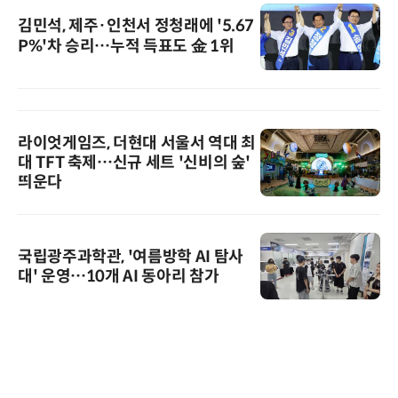
김민석, 제주·인천서 정청래에 '5.67
P%'차 승리…누적 득표도 金 1위
라이엇게임즈, 더현대 서울서 역대 최
대 TFT 축제…신규 세트 '신비의 숲'
띄운다
국립광주과학관, '여름방학 AI 탐사
대' 운영…10개 AI 동아리 참가