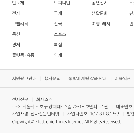
반도체
오피니언
공연전시
H
전자
국제
생활문화
뷰
모빌리티
전국
여행·레저
인
통신
스포츠
경제
특집
플랫폼·유통
연재
지면광고안내
행사문의
통합마케팅 상품 안내
이용약관
전자신문
회사소개
주소 : 서울시 서초구 양재대로2길 22-16 호반파크1관
대표번호 : 
사업자명 : 전자신문인터넷
사업자번호 : 107-81-80959
발행
Copyright © Electronic Times Internet. All Rights Reserved.