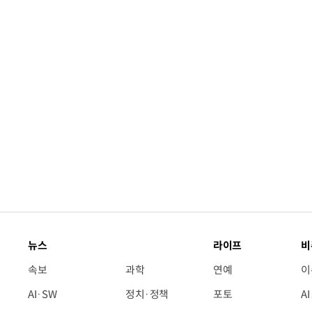
“계속 쫓아왔다”…도망치던 우크라 민간
뉴스
라이프
비
속보
과학
연예
이
AI·SW
정치·정책
포토
A