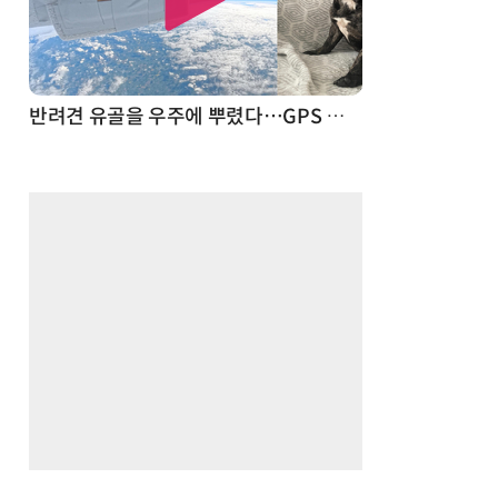
드론
반려견 유골을 우주에 뿌렸다…GPS 추적기로 회수까지 성공