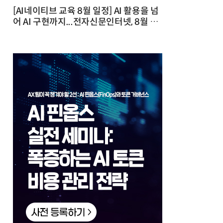
[AI네이티브 교육 8월 일정] AI 활용을 넘
어 AI 구현까지...전자신문인터넷, 8월 실
전 교육·워크숍 개최 발행일 : 2026-07-
23 10:46