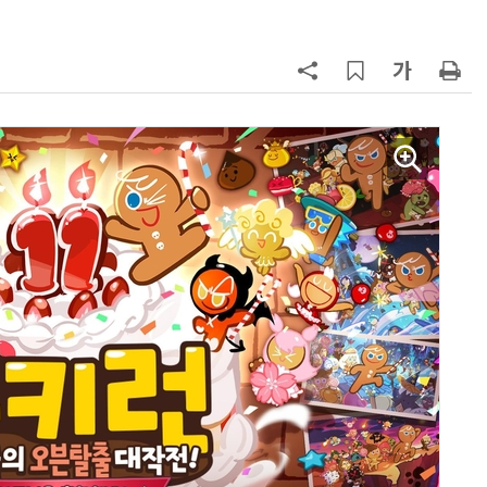
7
중고폰 안심 인증 50곳 돌파…고객
불안 줄였지만 '홍보 부족' 과제
8
뉴스는 그냥 써도 된다?…법원, 방송
뉴스 무단 사용에 첫 제동
9
[ET톡] 방미통위의 빈 의자
10
[ET단상] 피지컬 AI 시대, 우리 모델
은 무엇을 준비해야 하나