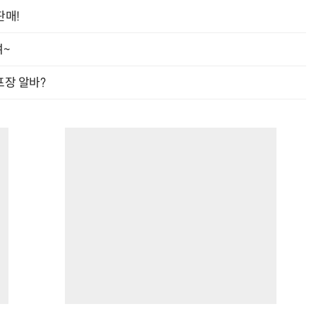
판매!
여~
프장 알바?