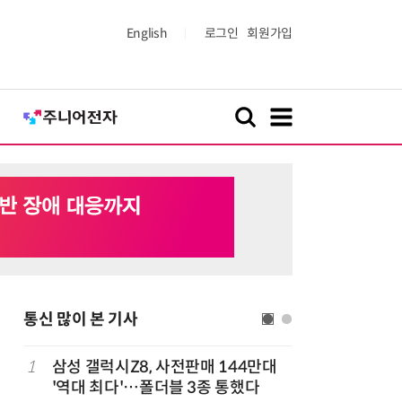
English
로그인
회원가입
통신 많이 본 기사
다
1
삼성 갤럭시Z8, 사전판매 144만대
6
K위성망 
'역대 최다'…폴더블 3종 통했다