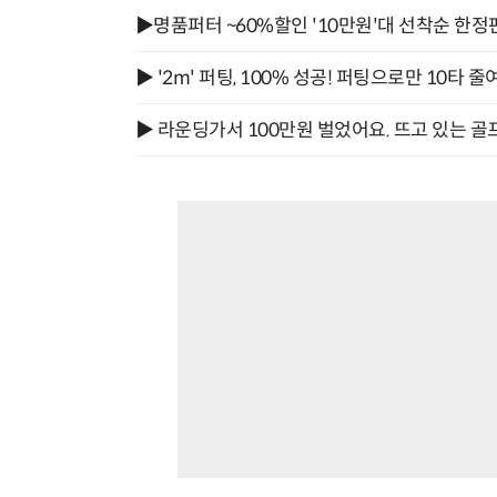
▶명품퍼터 ~60%할인 '10만원'대 선착순 한정
▶ '2m' 퍼팅, 100% 성공! 퍼팅으로만 10타 줄
▶ 라운딩가서 100만원 벌었어요. 뜨고 있는 골