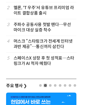
2
멜론, 'T 우주'서 유튜브 프리미엄 라
7
중고폰 안
이트 결합상품 출시
불안 줄였
3
주파수 공동사용 첫발 뗀다…무선
8
뉴스는 그
마이크 대상 실증 착수
뉴스 무단
4
머스크 “스타링크가 전세계 인터넷
9
[ET톡]
과반 제공”…통신까지 삼킨다
5
스페이스X 상장 후 첫 성적표…스타
10
[ET단상]
링크가 AI 적자 메웠다
은 무엇을
주요 행사
❯