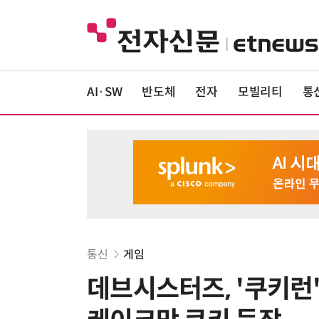
AI·SW
반도체
전자
모빌리티
통
통신
게임
데브시스터즈, '쿠키런'