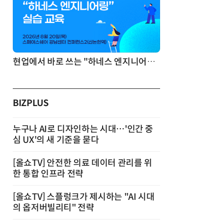
기반 정리·리서치·보고 자동화
현업에서 바로 쓰는 "하네스 엔지니어링" 실습 교육
BIZPLUS
누구나 AI로 디자인하는 시대…'인간 중
심 UX'의 새 기준을 묻다
[올쇼TV] 안전한 의료 데이터 관리를 위
한 통합 인프라 전략
[올쇼TV] 스플렁크가 제시하는 "AI 시대
의 옵저버빌리티" 전략