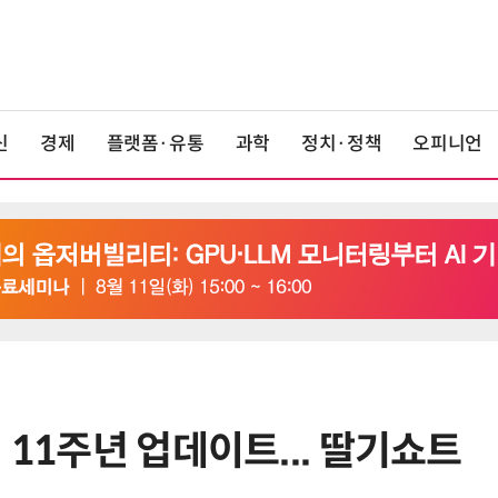
신
경제
플랫폼·유통
과학
정치·정책
오피니언
 11주년 업데이트... 딸기쇼트
6
K위성망 2035년까지 512기 띄운