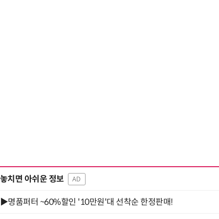
“입으면 전투력 상승?” 드래곤볼 전투복 닮은 중
놓치면 아쉬운 정보
AD
▶명품퍼터 ~60%할인 '10만원'대 선착순 한정판매!