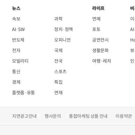
뉴스
라이프
비
속보
과학
연예
이
AI·SW
정치·정책
포토
A
반도체
오피니언
공연전시
H
전자
국제
생활문화
뷰
모빌리티
전국
여행·레저
인
통신
스포츠
경제
특집
플랫폼·유통
연재
지면광고안내
행사문의
통합마케팅 상품 안내
이용약관