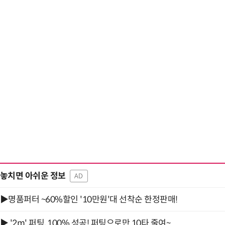
놓치면 아쉬운 정보
AD
▶명품퍼터 ~60%할인 '10만원'대 선착순 한정판매!
▶ '2m' 퍼팅, 100% 성공! 퍼팅으로만 10타 줄여~