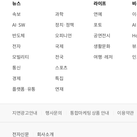
뉴스
라이프
비
속보
과학
연예
이
AI·SW
정치·정책
포토
A
반도체
오피니언
공연전시
H
전자
국제
생활문화
뷰
모빌리티
전국
여행·레저
인
통신
스포츠
경제
특집
플랫폼·유통
연재
지면광고안내
행사문의
통합마케팅 상품 안내
이용약관
전자신문
회사소개