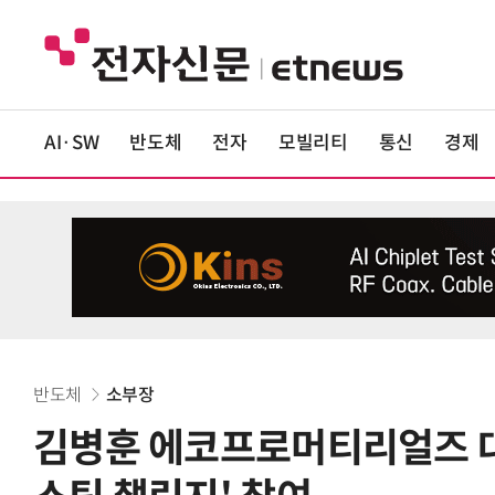
AI·SW
반도체
전자
모빌리티
통신
경제
반도체
소부장
김병훈 에코프로머티리얼즈 대