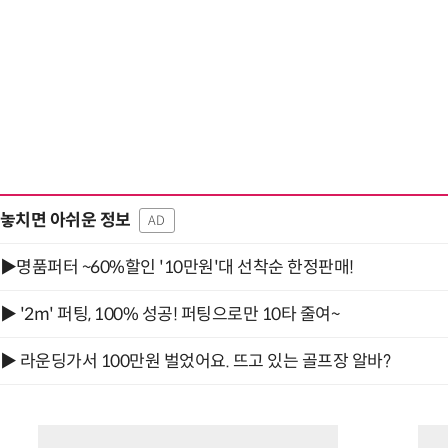
헬기 착륙 방해한 염소 떼…양치기 개가 길 터줬다
놓치면 아쉬운 정보
AD
▶명품퍼터 ~60%할인 '10만원'대 선착순 한정판매!
▶ '2m' 퍼팅, 100% 성공! 퍼팅으로만 10타 줄여~
▶ 라운딩가서 100만원 벌었어요. 뜨고 있는 골프장 알바?