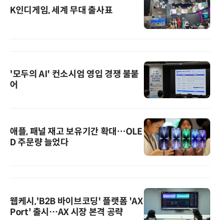
K인디게임, 세계 무대 출사표
'모두의 AI' 컨소시엄 영입 경쟁 불붙
어
애플, 패널 재고 보유기간 확대…OLE
D 주문량 늘었다
웹케시,'B2B 바이브코딩' 플랫폼 'AX
Port' 출시…AX 시장 본격 공략