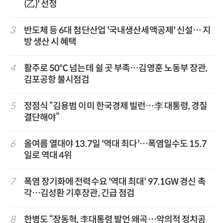
(乙)' 선정
3
반도체 등 6대 첨단산업 '국내생산세액공제' 신설… 지
방 생산 시 혜택
4
활주로 50℃ 넘는데 쉴 곳 부족…김영훈 노동부 장관,
김포공항 불시점검
5
정점식 “김용범 이미 한국경제 빌런…李 대통령, 경질
결단해야”
6
올여름 열대야 13.7일 '역대 최다'…폭염일수도 15.7
일로 역대 4위
7
폭염 장기화에 전력수요 '역대 최대' 97.1GW 경신 촉
각…김성환 기후장관, 긴급 점검
8
한병도 “장동혁, 李대통령 발언 왜곡…악의적 정치공