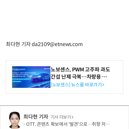
최다현 기자 da2109@etnews.com
노보센스, PWM 고주파 과도
간섭 난제 극복…차량용 전
류 감지 증폭기
[노보센스] 뉴스룸 바로가기>
최다현 기자
기사 더보기
OTT, 콘텐츠 확보에서 '발견'으로…취향 저격이 이탈 막는다