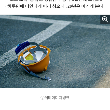
ⓒ게티이미지뱅크