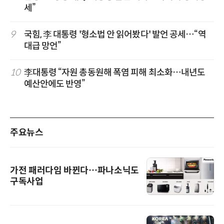
세”
9
국힘, 李 대통령 '형소법 안 읽어봤다' 발언 공세…“역
대급 망언”
10
李대통령 “자원 총동원해 폭염 피해 최소화…내년도
예산안에도 반영”
주요뉴스
가전 패러다임 바뀐다…파나소닉도
구독사업