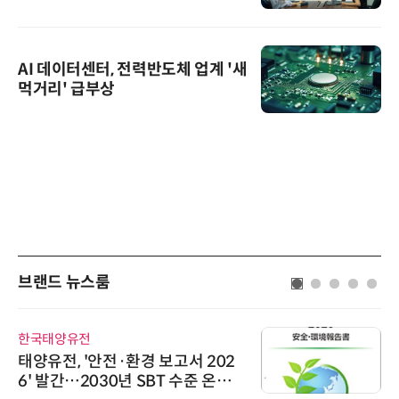
AI 데이터센터, 전력반도체 업계 '새
먹거리' 급부상
브랜드 뉴스룸
한국태양유전
태양유전, '안전·환경 보고서 202
6' 발간…2030년 SBT 수준 온실