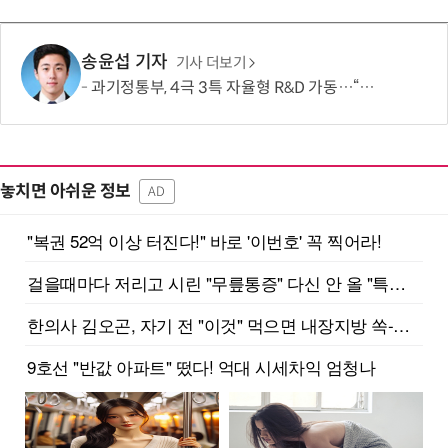
송윤섭 기자
기사 더보기
과기정통부, 4극 3특 자율형 R&D 가동…“지역이 직접 미래 성장동력 찾는다”
놓치면 아쉬운 정보
AD