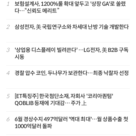
1
보험설계사, 1200%룰 확대 앞두고 '상장 GA'로 쏠렸
다…“신뢰도 메리트”
2
삼성전자, 美 국립연구소와 차세대 난방 기술 개발한다
3
'상업용 디스플레이 빌려쓴다' …LG전자, 美 B2B 구독
시동
4
경찰 압수 코인, 두나무가 보관한다…최종 낙찰자 선정
5
[ET특징주] 한국첨단소재, 자회사 '코리아퀀텀'
QOBLIB 등재에 기대감… 주가 上
6
6월 경상수지 497억달러 '역대 최대'…월 상품수출 첫
1000억달러 돌파