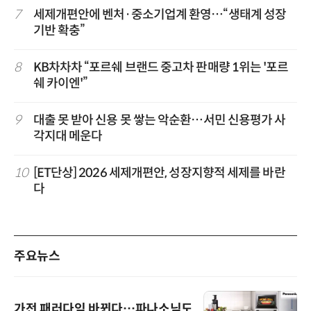
7
세제개편안에 벤처·중소기업계 환영…“생태계 성장
기반 확충”
8
KB차차차 “포르쉐 브랜드 중고차 판매량 1위는 '포르
쉐 카이엔'”
9
대출 못 받아 신용 못 쌓는 악순환…서민 신용평가 사
각지대 메운다
10
[ET단상] 2026 세제개편안, 성장지향적 세제를 바란
다
주요뉴스
가전 패러다임 바뀐다…파나소닉도