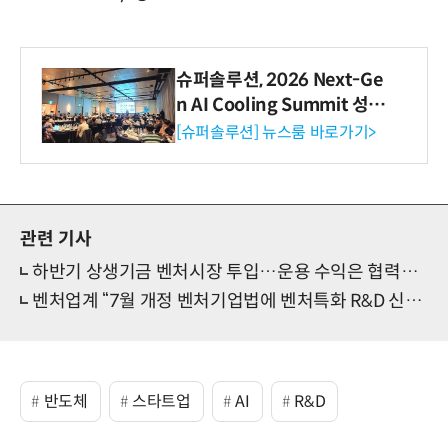
슈퍼솔루션, 2026 Next-Ge
n AI Cooling Summit 성황
리 성료
[슈퍼솔루션] 뉴스룸 바로가기>
관련 기사
하반기 상생기금 벤처시장 투입…운용 수익은 협력사 지원
벤처업계 “7월 개정 벤처기업법에 벤처특화 R&D 신설해야”
반도체
스타트업
AI
R&D