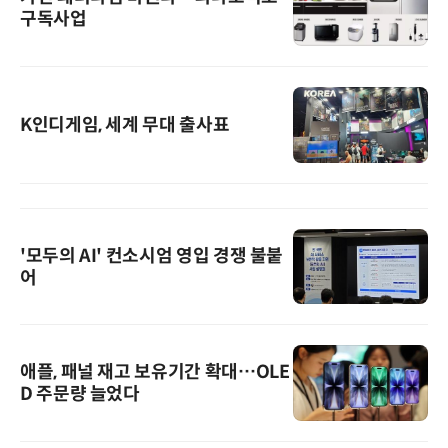
구독사업
K인디게임, 세계 무대 출사표
'모두의 AI' 컨소시엄 영입 경쟁 불붙
어
애플, 패널 재고 보유기간 확대…OLE
D 주문량 늘었다