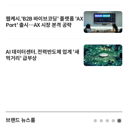
웹케시,'B2B 바이브코딩' 플랫폼 'AX
Port' 출시…AX 시장 본격 공략
AI 데이터센터, 전력반도체 업계 '새
먹거리' 급부상
브랜드 뉴스룸