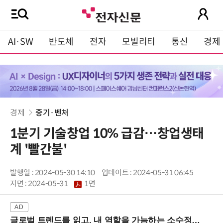
AI·SW
반도체
전자
모빌리티
통신
경제
경제
중기·벤처
1분기 기술창업 10% 급감…창업생태
계 '빨간불'
발행일 : 2024-05-30 14:10
업데이트 : 2024-05-31 06:45
지면 :
2024-05-31
1면
글로벌 트렌드를 읽고, 내 역할을 가늠하는 소수정예 실습 워크숍 (8/28 신논현역)