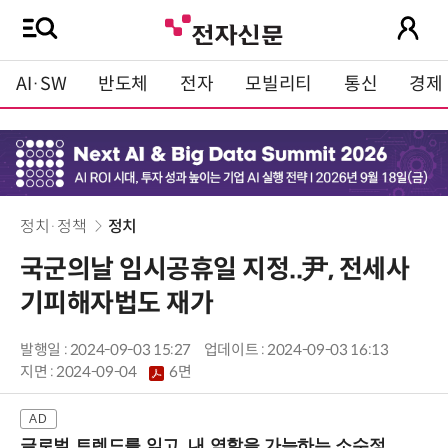
AI·SW
반도체
전자
모빌리티
통신
경제
정치·정책
정치
국군의날 임시공휴일 지정..尹, 전세사
기피해자법도 재가
발행일 : 2024-09-03 15:27
업데이트 : 2024-09-03 16:13
지면 :
2024-09-04
6면
글로벌 트렌드를 읽고, 내 역할을 가늠하는 소수정예 실습 워크숍 (8/28 신논현역)