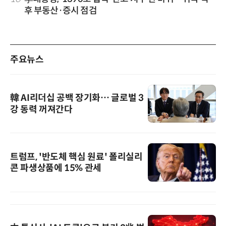
후 부동산·증시 점검
주요뉴스
韓 AI리더십 공백 장기화… 글로벌 3
강 동력 꺼져간다
트럼프, '반도체 핵심 원료' 폴리실리
콘 파생상품에 15% 관세