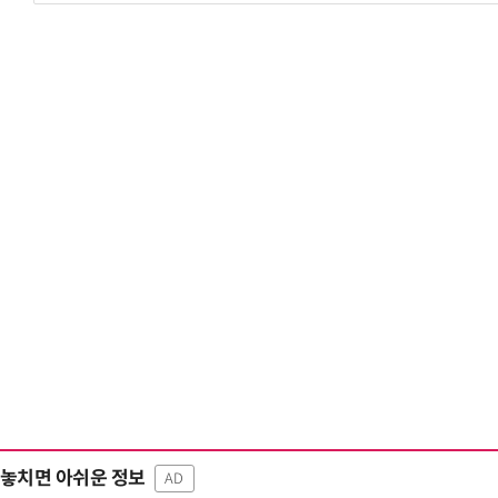
“계속 쫓아왔다”…도망치던 우크라 민간
놓치면 아쉬운 정보
AD