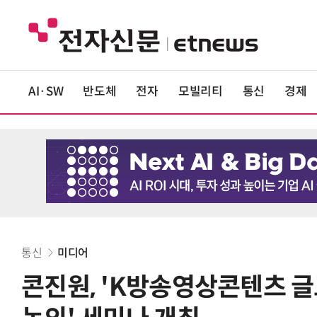
AI·SW
반도체
전자
모빌리티
통신
경제
통신
미디어
콘진원, 'K방송영상콘텐츠 글