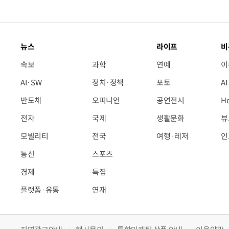
뉴스
라이프
비
속보
과학
연예
이
AI·SW
정치·정책
포토
A
반도체
오피니언
공연전시
H
전자
국제
생활문화
뷰
모빌리티
전국
여행·레저
인
통신
스포츠
경제
특집
플랫폼·유통
연재