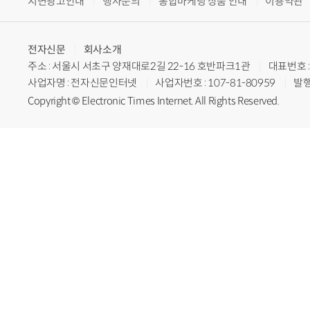
지면광고안내
행사문의
통합마케팅 상품 안내
이용약관
전자신문
회사소개
주소 : 서울시 서초구 양재대로2길 22-16 호반파크1관
대표번호 : 
사업자명 : 전자신문인터넷
사업자번호 : 107-81-80959
발행
Copyright © Electronic Times Internet. All Rights Reserved.