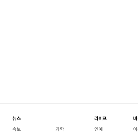
뉴스
라이프
비
속보
과학
연예
이