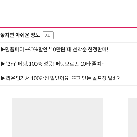
놓치면 아쉬운 정보
AD
▶명품퍼터 ~60%할인 '10만원'대 선착순 한정판매!
▶ '2m' 퍼팅, 100% 성공! 퍼팅으로만 10타 줄여~
▶ 라운딩가서 100만원 벌었어요. 뜨고 있는 골프장 알바?