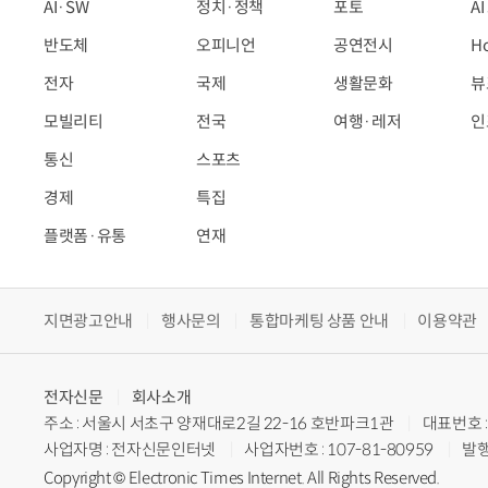
AI·SW
정치·정책
포토
A
반도체
오피니언
공연전시
H
전자
국제
생활문화
뷰
모빌리티
전국
여행·레저
인
통신
스포츠
경제
특집
플랫폼·유통
연재
지면광고안내
행사문의
통합마케팅 상품 안내
이용약관
전자신문
회사소개
주소 : 서울시 서초구 양재대로2길 22-16 호반파크1관
대표번호 : 
사업자명 : 전자신문인터넷
사업자번호 : 107-81-80959
발행
Copyright © Electronic Times Internet. All Rights Reserved.