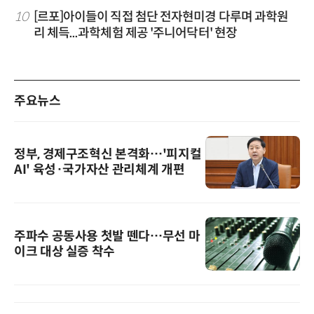
10
[르포]아이들이 직접 첨단 전자현미경 다루며 과학원
리 체득...과학체험 제공 '주니어닥터' 현장
주요뉴스
정부, 경제구조혁신 본격화…'피지컬
AI' 육성·국가자산 관리체계 개편
주파수 공동사용 첫발 뗀다…무선 마
이크 대상 실증 착수