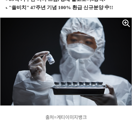
출처=게티이미지뱅크