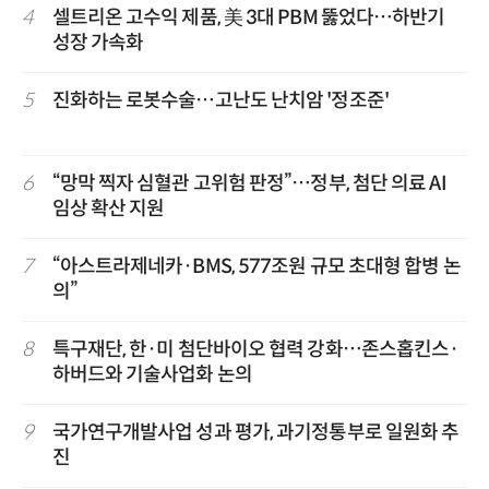
4
셀트리온 고수익 제품, 美 3대 PBM 뚫었다…하반기
성장 가속화
5
진화하는 로봇수술…고난도 난치암 '정조준'
6
“망막 찍자 심혈관 고위험 판정”…정부, 첨단 의료 AI
임상 확산 지원
7
“아스트라제네카·BMS, 577조원 규모 초대형 합병 논
의”
8
특구재단, 한·미 첨단바이오 협력 강화…존스홉킨스·
하버드와 기술사업화 논의
9
국가연구개발사업 성과 평가, 과기정통부로 일원화 추
진