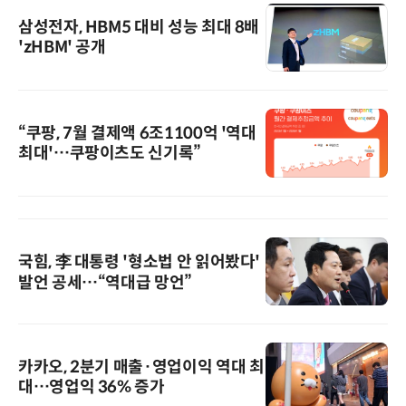
삼성전자, HBM5 대비 성능 최대 8배
'zHBM' 공개
“쿠팡, 7월 결제액 6조1100억 '역대
최대'…쿠팡이츠도 신기록”
국힘, 李 대통령 '형소법 안 읽어봤다'
발언 공세…“역대급 망언”
카카오, 2분기 매출·영업이익 역대 최
대…영업익 36% 증가