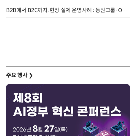
B2B에서 B2C까지, 현장 실제 운영사례 : 동원그룹·OCI·다이닝브랜즈그룹·당근 (8/27)
주요 행사
❯