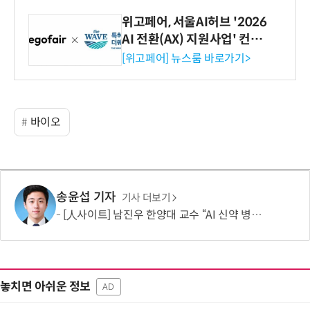
위고페어, 서울AI허브 '2026
AI 전환(AX) 지원사업' 컨소
시엄 선정
[위고페어] 뉴스룸 바로가기>
바이오
송윤섭 기자
기사 더보기
[人사이트] 남진우 한양대 교수 “AI 신약 병목, K-문샷으로 극복해 개발 속도 10배 향상”
놓치면 아쉬운 정보
AD