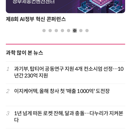
제8회 AI정부 혁신 콘퍼런스
과학 많이 본 뉴스
1
과기부, 탑티어 공동연구 지원 4개 컨소시엄 선정…10
년간 230억 지원
2
이지케어텍, 올해 창사 첫 '매출 1000억' 도전장
3
1년 넘게 떠돈 로켓 잔해, 달과 충돌…다누리가 지켜본
다