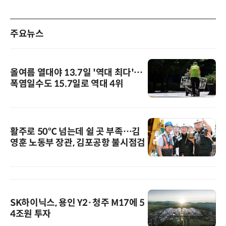
주요뉴스
올여름 열대야 13.7일 '역대 최다'…
폭염일수도 15.7일로 역대 4위
활주로 50℃ 넘는데 쉴 곳 부족…김
영훈 노동부 장관, 김포공항 불시점검
SK하이닉스, 용인 Y2·청주 M17에 5
4조원 투자