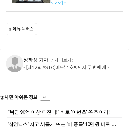
로가기>
-바이오 해외 진출 교두보 확
보
에듀플러스
정하정 기자
기사 더보기
[제12회 ASTO]베트남 호찌민서 두 번째 개최…1635㎞ 떨어진 하노이서도 참가
놓치면 아쉬운 정보
AD