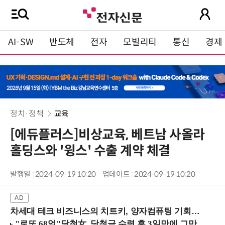
AI·SW
반도체
전자
모빌리티
통신
경제
정치·정책
교육
[에듀플러스]비상교육, 베트남 사올라
홀딩스와 '윙스' 수출 계약 체결
발행일 : 2024-09-19 10:20
업데이트 : 2024-09-19 10:20
차세대 테크 비즈니스의 치트키, 양자컴퓨팅 기회를 선점하라! (8/28 강남역)