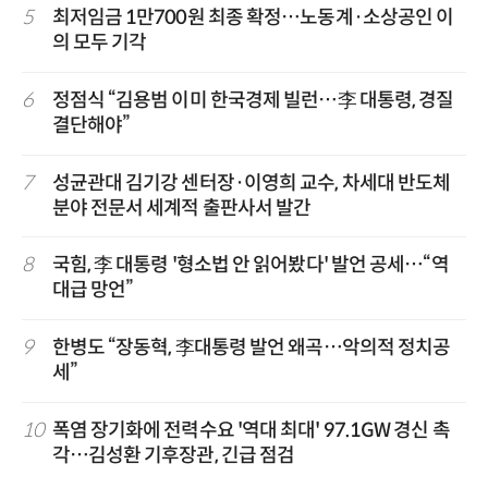
5
최저임금 1만700원 최종 확정…노동계·소상공인 이
의 모두 기각
6
정점식 “김용범 이미 한국경제 빌런…李 대통령, 경질
결단해야”
7
성균관대 김기강 센터장·이영희 교수, 차세대 반도체
분야 전문서 세계적 출판사서 발간
8
국힘, 李 대통령 '형소법 안 읽어봤다' 발언 공세…“역
대급 망언”
9
한병도 “장동혁, 李대통령 발언 왜곡…악의적 정치공
세”
10
폭염 장기화에 전력수요 '역대 최대' 97.1GW 경신 촉
각…김성환 기후장관, 긴급 점검