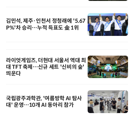
김민석, 제주·인천서 정청래에 '5.67
P%'차 승리…누적 득표도 金 1위
라이엇게임즈, 더현대 서울서 역대 최
대 TFT 축제…신규 세트 '신비의 숲'
띄운다
국립광주과학관, '여름방학 AI 탐사
대' 운영…10개 AI 동아리 참가