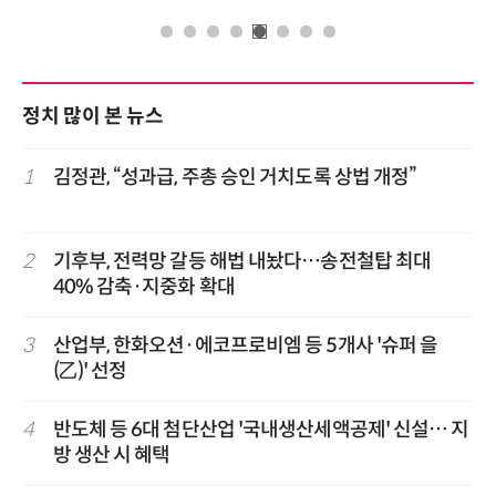
정치 많이 본 뉴스
1
김정관, “성과급, 주총 승인 거치도록 상법 개정”
2
기후부, 전력망 갈등 해법 내놨다…송전철탑 최대
40% 감축·지중화 확대
3
산업부, 한화오션·에코프로비엠 등 5개사 '슈퍼 을
(乙)' 선정
4
반도체 등 6대 첨단산업 '국내생산세액공제' 신설… 지
방 생산 시 혜택