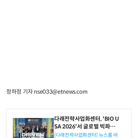
정하정 기자 nse033@etnews.com
다래전략사업화센터, 'BIO U
SA 2026'서 글로벌 빅파마
와의 비즈니스 미팅 지원…K
[다래전략사업화센터] 뉴스룸 바