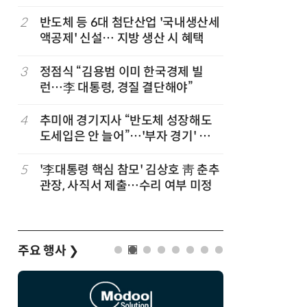
검
2
반도체 등 6대 첨단산업 '국내생산세
7
폭염 장기
액공제' 신설… 지방 생산 시 혜택
97.1G
관, 긴급
3
정점식 “김용범 이미 한국경제 빌
8
한병도 “
런…李 대통령, 경질 결단해야”
곡…악의
4
추미애 경기지사 “반도체 성장해도
9
광주시, 
도세입은 안 늘어”…'부자 경기' 착
산단 조성
시 지적
5
'李대통령 핵심 참모' 김상호 靑 춘추
10
박성준 아
관장, 사직서 제출…수리 여부 미정
로 200
주요 행사
❯