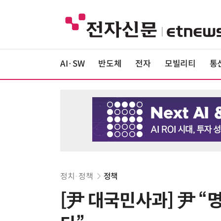
AI·SW
반도체
전자
모빌리티
통
정치·정책
정책
[尹 대국민사과] 尹 “