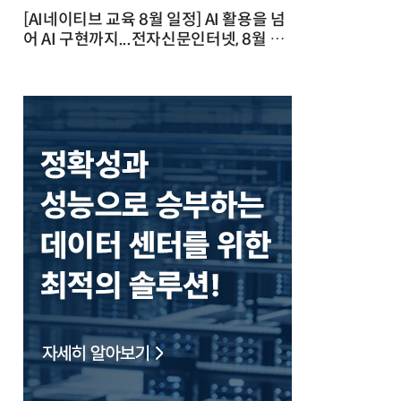
[AI네이티브 교육 8월 일정] AI 활용을 넘
어 AI 구현까지...전자신문인터넷, 8월 실
전 교육·워크숍 개최 발행일 : 2026-07-
23 10:46