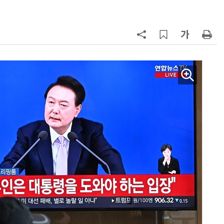
7
폭염 장기화에 전력수요 '역대 최대'
97.1GW 경신 촉각…김성환 기후장
관, 긴급 점검
8
한병도 “장동혁, 李대통령 발언 왜
곡…악의적 정치공세”
9
광주시, 3만호 AI도시·30만㎡ 첨단
산단 조성 검토
10
박성준 아주대 교수, 공기 중 수분으
로 200㎛ 피부 부착 전지 개발