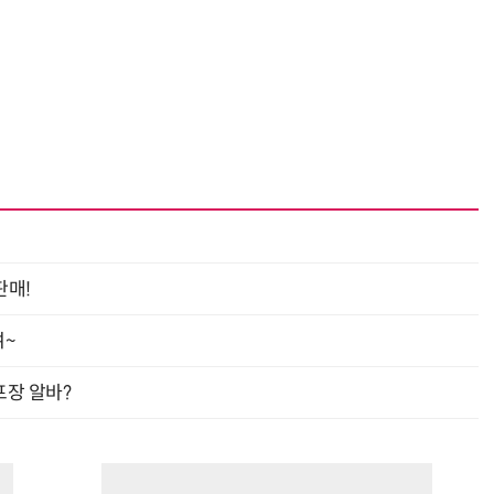
판매!
여~
프장 알바?