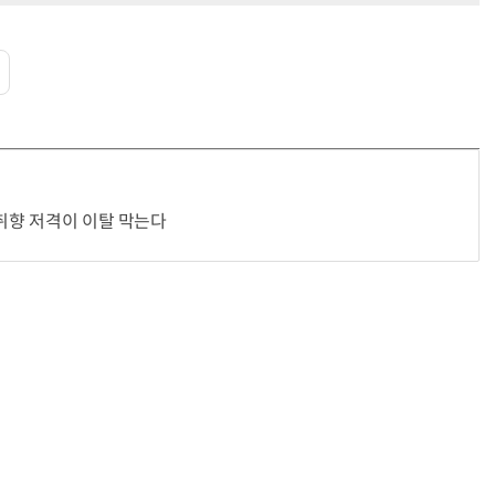
“입으면 전투력 상승?” 드래곤볼 전투복 닮은 중량조끼
“진짜 사람 같네”…소름 돋는 AI 휴머노이드 기술
…취향 저격이 이탈 막는다