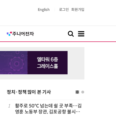
English
로그인
회원가입
정치·정책 많이 본 기사
1
활주로 50℃ 넘는데 쉴 곳 부족…김
6
올여름 열
영훈 노동부 장관, 김포공항 불시점
폭염일수도