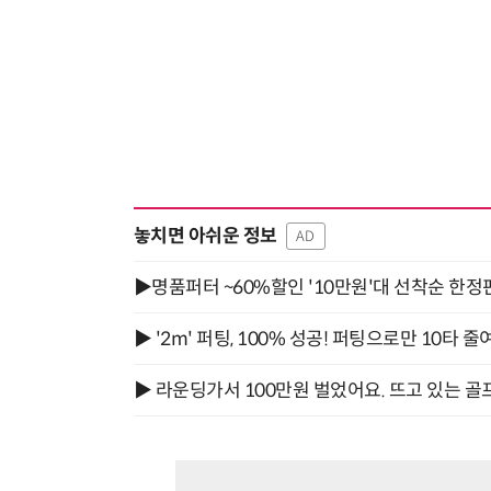
놓치면 아쉬운 정보
AD
▶명품퍼터 ~60%할인 '10만원'대 선착순 한정
▶ '2m' 퍼팅, 100% 성공! 퍼팅으로만 10타 줄
▶ 라운딩가서 100만원 벌었어요. 뜨고 있는 골