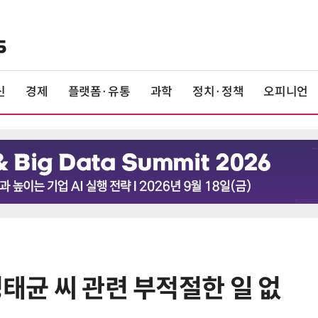
신
경제
플랫폼·유통
과학
정치·정책
오피니언
명태균 씨 관련 부적절한 일 없
6
올여름 열대야 13.7일 '역대 최다'…
폭염일수도 15.7일로 역대 4위