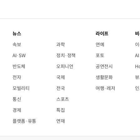
뉴스
라이프
비
속보
과학
연예
이
AI·SW
정치·정책
포토
A
반도체
오피니언
공연전시
H
전자
국제
생활문화
뷰
모빌리티
전국
여행·레저
인
통신
스포츠
경제
특집
플랫폼·유통
연재