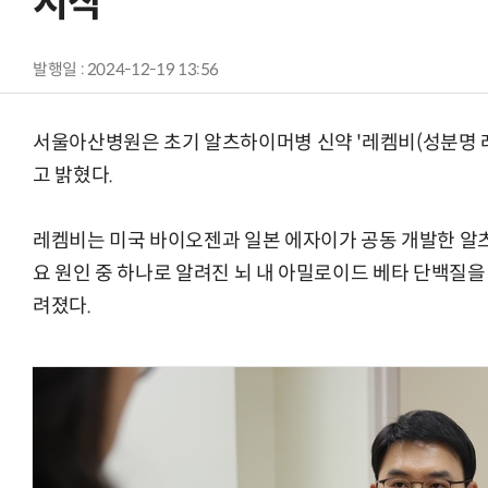
시작
발행일 : 2024-12-19 13:56
서울아산병원은 초기 알츠하이머병 신약 '레켐비(성분명 레
고 밝혔다.
레켐비는 미국 바이오젠과 일본 에자이가 공동 개발한 알
요 원인 중 하나로 알려진 뇌 내 아밀로이드 베타 단백질을
려졌다.