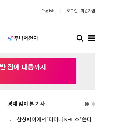
English
로그인
회원가입
경제 많이 본 기사
1
삼성페이에서 '티머니 K-패스' 쓴다
6
단독
보험
는다…'보