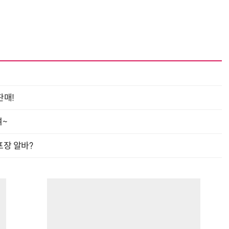
판매!
여~
프장 알바?