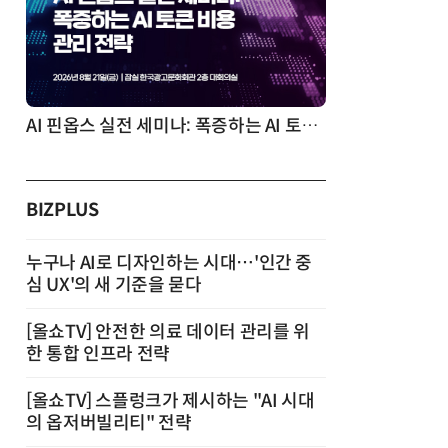
AI 핀옵스 실전 세미나: 폭증하는 AI 토큰 비용 관리 전략
2026 전자
BIZPLUS
누구나 AI로 디자인하는 시대…'인간 중
심 UX'의 새 기준을 묻다
[올쇼TV] 안전한 의료 데이터 관리를 위
한 통합 인프라 전략
[올쇼TV] 스플렁크가 제시하는 "AI 시대
의 옵저버빌리티" 전략