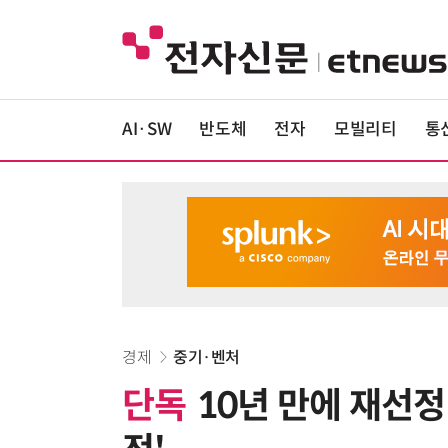
AI·SW
반도체
전자
모빌리티
통
경제
중기·벤처
단독
10년 만에 재선정 