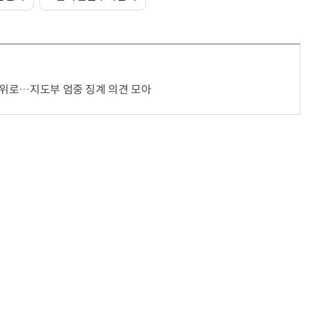
70년 만에 돌아온 시베리아호랑이…카자흐스탄 야생에 풀렸다
“계속 쫓아왔다”…도망치던 우크라 민간인 공격한 러 자폭 
윤리위로…지도부 엄중 징계 의견 모아