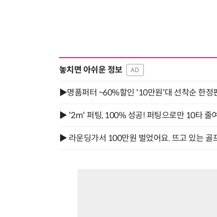
놓치면 아쉬운 정보
AD
▶명품퍼터 ~60%할인 '10만원'대 선착순 한정
▶ '2m' 퍼팅, 100% 성공! 퍼팅으로만 10타 줄
▶ 라운딩가서 100만원 벌었어요. 뜨고 있는 골