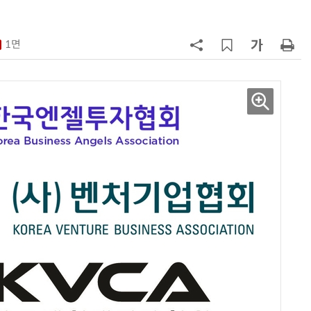
구성
7
'게이밍위크' 삼성전자-LG전자 유
서 TV·모니터 '大戰'
1면
8
LG 엑사원, 中企 제조현장 '전파'…
대기업과 협력사 AI 상생 시동
9
500조 퇴직연금 시장 노리는 RA 핀
테크…AI 연금운용 경쟁 본격화
10
코스피 급등에 매수 사이드카 발동