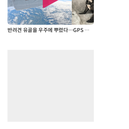
드론
반려견 유골을 우주에 뿌렸다…GPS 추적기로 회수까지 성공