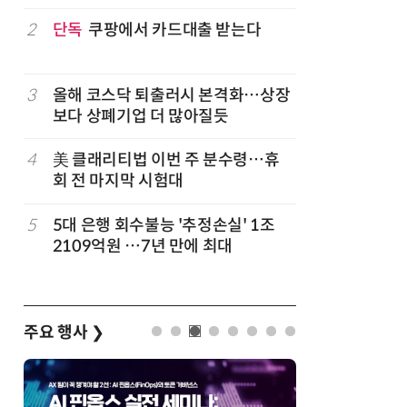
구성
럽
2
단독
쿠팡에서 카드대출 받는다
7
'게이밍위
서 TV·모
3
올해 코스닥 퇴출러시 본격화…상장
8
LG 엑사
보다 상폐기업 더 많아질듯
대기업과 
4
美 클래리티법 이번 주 분수령…휴
9
500조 
회 전 마지막 시험대
테크…AI
5
5대 은행 회수불능 '추정손실' 1조
10
코스피 급
2109억원 …7년 만에 최대
주요 행사
❯