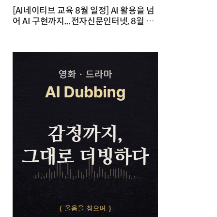
[AI네이티브 교육 8월 일정] AI 활용을 넘
어 AI 구현까지...전자신문인터넷, 8월 실
전 교육·워크숍 개최 발행일 : 2026-07-
23 10:46