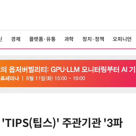
신
경제
플랫폼·유통
과학
정치·정책
오피니언
'TIPS(팁스)' 주관기관 '3파
6
단독
보험 소비자 개인정보 유출 막
는다…'보험·GA 정보보호 협의체'