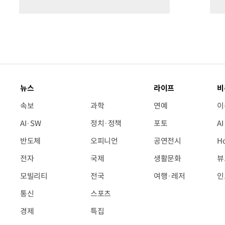
뉴스
라이프
비
속보
과학
연예
이
AI·SW
정치·정책
포토
A
반도체
오피니언
공연전시
H
전자
국제
생활문화
뷰
모빌리티
전국
여행·레저
인
통신
스포츠
경제
특집