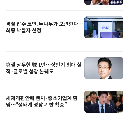
경찰 압수 코인, 두나무가 보관한다…
최종 낙찰자 선정
휴젤 장두현 號 1년…상반기 최대 실
적·글로벌 성장 본궤도
세제개편안에 벤처·중소기업계 환
영…“생태계 성장 기반 확충”