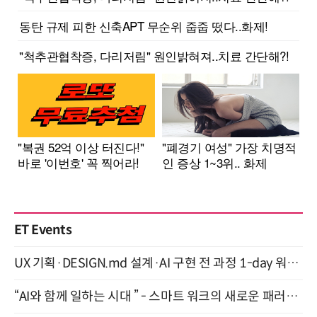
ET Events
UX 기획·DESIGN.md 설계·AI 구현 전 과정 1-day 워크숍 with Claude Code·Codex 9월 15일 개최
“AI와 함께 일하는 시대 ” - 스마트 워크의 새로운 패러다임 (9/11)