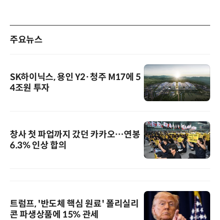
주요뉴스
SK하이닉스, 용인 Y2·청주 M17에 5
4조원 투자
창사 첫 파업까지 갔던 카카오…연봉
6.3% 인상 합의
트럼프, '반도체 핵심 원료' 폴리실리
콘 파생상품에 15% 관세