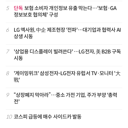
5
단독
보험 소비자 개인정보 유출 막는다…'보험·GA
정보보호 협의체' 구성
6
LG 엑사원, 中企 제조현장 '전파'…대기업과 협력사 AI
상생 시동
7
'상업용 디스플레이 빌려쓴다' …LG전자, 美 B2B 구독
시동
8
'게이밍위크' 삼성전자-LG전자 유럽서 TV·모니터 '大
戰'
9
“상장폐지 막아라”…중소 가전 기업, 주가 부양 '총력
전'
10
코스피 급등에 매수 사이드카 발동