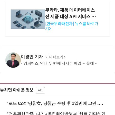
무라타, 제품 데이터베이스
전 제품 대상 API 서비스 제
공…73개 제품 카테고리로
[한국무라타전자] 뉴스룸 바로가
기>
확대
이경민 기자
기사 더보기
엠씨넥스, 연내 두 번째 자사주 매입… 올해 취득분 전량 소각
놓치면 아쉬운 정보
AD