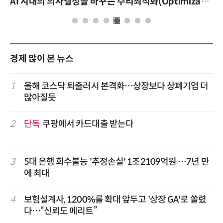
AI 시대의 의사결정을 바꾸는 수리최적화(Optimization): 실제 산업 적용 사례와 활용 전략
경제 많이 본 뉴스
1
올해 코스닥 퇴출러시 본격화…상장보다 상폐기업 더
많아질듯
2
단독
쿠팡에서 카드대출 받는다
3
5대 은행 회수불능 '추정손실' 1조2109억원 …7년 만
에 최대
4
보험설계사, 1200%룰 확대 앞두고 '상장 GA'로 쏠렸
다…“신뢰도 메리트”