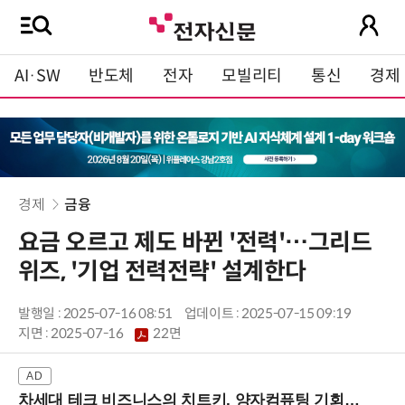
AI·SW
반도체
전자
모빌리티
통신
경제
경제
금융
요금 오르고 제도 바뀐 '전력'…그리드
위즈, '기업 전력전략' 설계한다
발행일 : 2025-07-16 08:51
업데이트 : 2025-07-15 09:19
지면 :
2025-07-16
22면
차세대 테크 비즈니스의 치트키, 양자컴퓨팅 기회를 선점하라! (8/28 강남역)