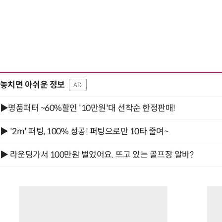
놓치면 아쉬운 정보
AD
▶명품퍼터 ~60%할인 '10만원'대 선착순 한정판매!
▶ '2m' 퍼팅, 100% 성공! 퍼팅으로만 10타 줄여~
▶ 라운딩가서 100만원 벌었어요. 뜨고 있는 골프장 알바?