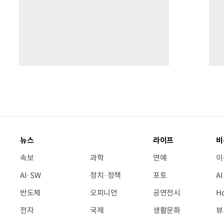
뉴스
라이프
비
속보
과학
연예
이
AI·SW
정치·정책
포토
A
반도체
오피니언
공연전시
H
전자
국제
생활문화
뷰