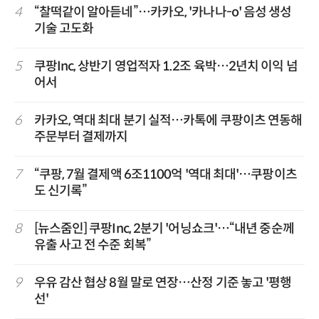
4
“찰떡같이 알아듣네”…카카오, '카나나-o' 음성 생성
기술 고도화
5
쿠팡Inc, 상반기 영업적자 1.2조 육박…2년치 이익 넘
어서
6
카카오, 역대 최대 분기 실적…카톡에 쿠팡이츠 연동해
주문부터 결제까지
7
“쿠팡, 7월 결제액 6조1100억 '역대 최대'…쿠팡이츠
도 신기록”
8
[뉴스줌인] 쿠팡Inc, 2분기 '어닝쇼크'…“내년 중순께
유출 사고 전 수준 회복”
9
우유 감산 협상 8월 말로 연장…산정 기준 놓고 '평행
선'