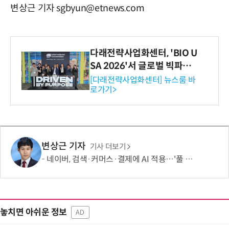
변상근 기자 sgbyun@etnews.com
다래전략사업화센터, 'BIO U
SA 2026'서 글로벌 빅파마
와의 비즈니스 미팅 지원…K
[다래전략사업화센터] 뉴스룸 바
로가기>
-바이오 해외 진출 교두보 확
보
변상근 기자
기사 더보기
네이버, 검색·커머스·결제에 AI 적용…'풀 퍼널' 수익화 강화
놓치면 아쉬운 정보
AD