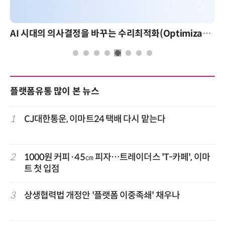
AI 시대의 의사결정을 바꾸는 수리최적화(Optimization): 실제 산업 적용 사례와 활용 전략
플랫폼유통 많이 본 뉴스
1
CJ대한통운, 이마트24 택배 다시 맡는다
2
1000원 커피·45㎝ 피자…트레이더스 'T-카페', 이마
트 첫 입점
3
상생협력법 개정안 '플랫폼 이중족쇄' 채우나