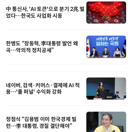
中 통신사, 'AI 토큰'으로 분기 2兆 벌
었다…한국도 사업화 시동
한병도 “장동혁, 李대통령 발언 왜
곡…악의적 정치공세”
네이버, 검색·커머스·결제에 AI 적
용…'풀 퍼널' 수익화 강화
정점식 “김용범 이미 한국경제 빌
런…李 대통령, 경질 결단해야”