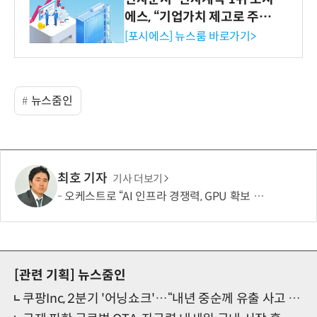
에스, “기업가치 제고로 주주
환원 강화” 계획 공시
[포시에스] 뉴스룸 바로가기>
뉴스줌인
최호 기자
기사 더보기
오케스트로 “AI 인프라 경쟁력, GPU 확보 넘어 '운영 효율'이 좌우”
[관련 기획]
뉴스줌인
쿠팡Inc, 2분기 '어닝쇼크'…“내년 중순께 유출 사고 전 수준 회복”