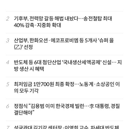
2
기후부, 전력망 갈등 해법 내놨다…송전철탑 최대
40% 감축·지중화 확대
3
산업부, 한화오션·에코프로비엠 등 5개사 '슈퍼 을
(乙)' 선정
4
반도체 등 6대 첨단산업 '국내생산세액공제' 신설… 지
방 생산 시 혜택
5
최저임금 1만700원 최종 확정…노동계·소상공인 이
의 모두 기각
6
정점식 “김용범 이미 한국경제 빌런…李 대통령, 경질
결단해야”
7
성균관대 김기강 센터장·이영희 교수, 차세대 반도체