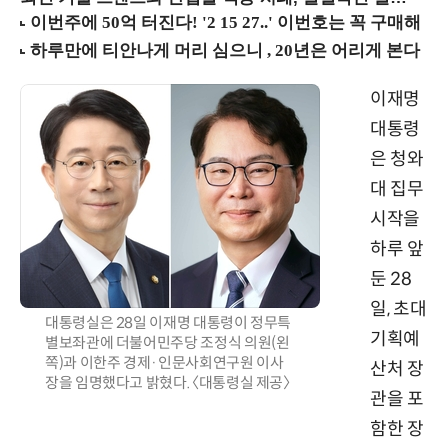
이재명
대통령
은 청와
대 집무
시작을
하루 앞
둔 28
일, 초대
대통령실은 28일 이재명 대통령이 정무특
기획예
별보좌관에 더불어민주당 조정식 의원(왼
쪽)과 이한주 경제·인문사회연구원 이사
산처 장
장을 임명했다고 밝혔다. 〈대통령실 제공〉
관을 포
함한 장