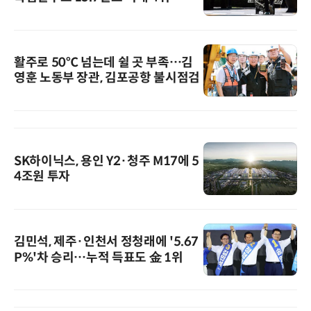
활주로 50℃ 넘는데 쉴 곳 부족…김
영훈 노동부 장관, 김포공항 불시점검
SK하이닉스, 용인 Y2·청주 M17에 5
4조원 투자
김민석, 제주·인천서 정청래에 '5.67
P%'차 승리…누적 득표도 金 1위