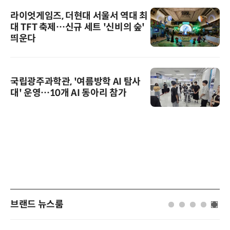
라이엇게임즈, 더현대 서울서 역대 최
대 TFT 축제…신규 세트 '신비의 숲'
띄운다
국립광주과학관, '여름방학 AI 탐사
대' 운영…10개 AI 동아리 참가
브랜드 뉴스룸