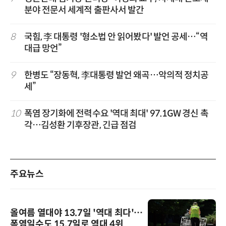
분야 전문서 세계적 출판사서 발간
8
국힘, 李 대통령 '형소법 안 읽어봤다' 발언 공세…“역
대급 망언”
9
한병도 “장동혁, 李대통령 발언 왜곡…악의적 정치공
세”
10
폭염 장기화에 전력수요 '역대 최대' 97.1GW 경신 촉
각…김성환 기후장관, 긴급 점검
주요뉴스
올여름 열대야 13.7일 '역대 최다'…
폭염일수도 15.7일로 역대 4위