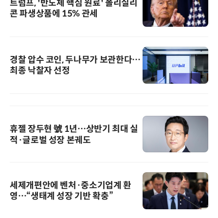
트럼프, '반도체 핵심 원료' 폴리실리
콘 파생상품에 15% 관세
경찰 압수 코인, 두나무가 보관한다…
최종 낙찰자 선정
휴젤 장두현 號 1년…상반기 최대 실
적·글로벌 성장 본궤도
세제개편안에 벤처·중소기업계 환
영…“생태계 성장 기반 확충”