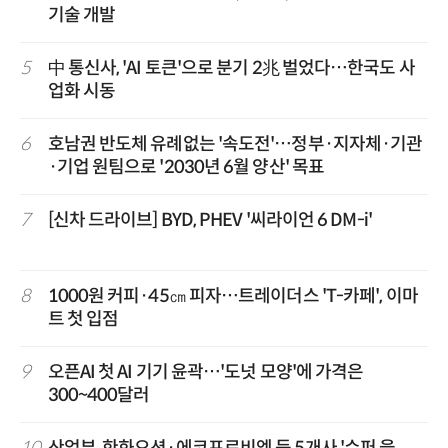
기술 개발
5
中 통신사, 'AI 토큰'으로 분기 2兆 벌었다…한국도 사
업화 시동
6
호남권 반도체 유례없는 '속도전'…정부·지자체·기관
·기업 원팀으로 '2030년 6월 양산' 목표
7
[신차 드라이브] BYD, PHEV '씨라이언 6 DM-i'
8
1000원 커피·45㎝ 피자…트레이더스 'T-카페', 이마
트 첫 입점
9
오픈AI 첫 AI 기기 윤곽…'도넛 모양'에 가격은
300~400달러
10
산업부, 한화오션·에코프로비엠 등 5개사 '슈퍼 을