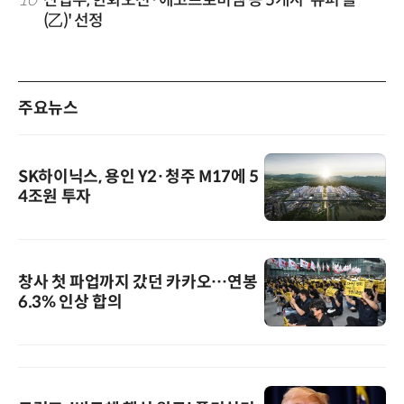
(乙)' 선정
주요뉴스
SK하이닉스, 용인 Y2·청주 M17에 5
4조원 투자
창사 첫 파업까지 갔던 카카오…연봉
6.3% 인상 합의