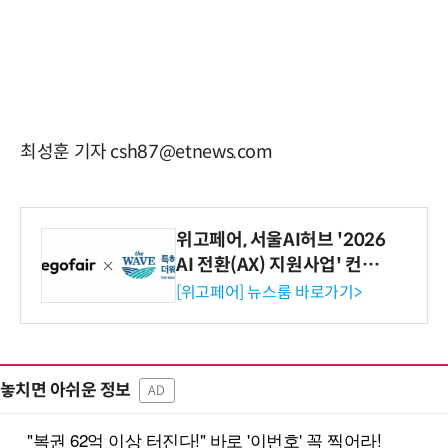
최성훈 기자 csh87@etnews.com
위고페어, 서울AI허브 '2026
AI 전환(AX) 지원사업' 컨소
시엄 선정
[위고페어] 뉴스룸 바로가기>
놓치면 아쉬운 정보
AD