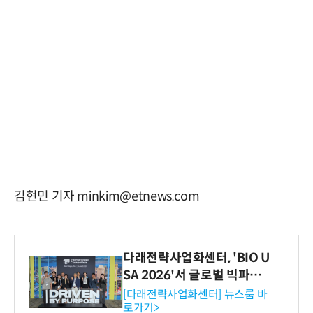
김현민 기자 minkim@etnews.com
다래전략사업화센터, 'BIO U
SA 2026'서 글로벌 빅파마
와의 비즈니스 미팅 지원…K
[다래전략사업화센터] 뉴스룸 바
로가기>
-바이오 해외 진출 교두보 확