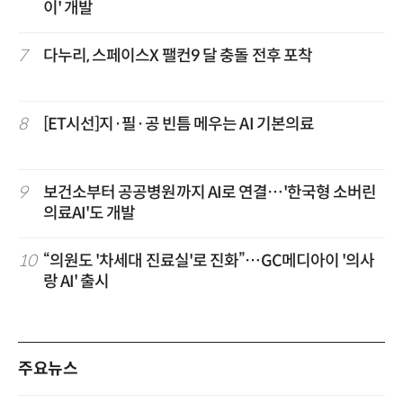
이' 개발
7
다누리, 스페이스X 팰컨9 달 충돌 전후 포착
8
[ET시선]지·필·공 빈틈 메우는 AI 기본의료
9
보건소부터 공공병원까지 AI로 연결…'한국형 소버린
의료AI'도 개발
10
“의원도 '차세대 진료실'로 진화”…GC메디아이 '의사
랑 AI' 출시
주요뉴스