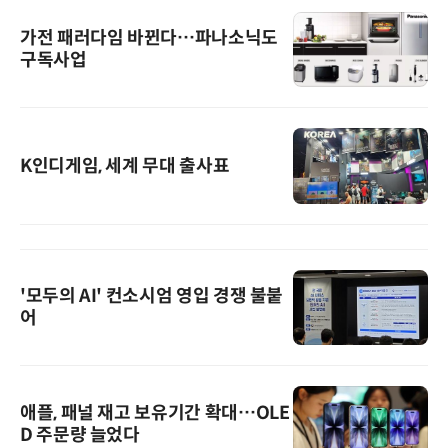
가전 패러다임 바뀐다…파나소닉도
구독사업
K인디게임, 세계 무대 출사표
'모두의 AI' 컨소시엄 영입 경쟁 불붙
어
애플, 패널 재고 보유기간 확대…OLE
D 주문량 늘었다