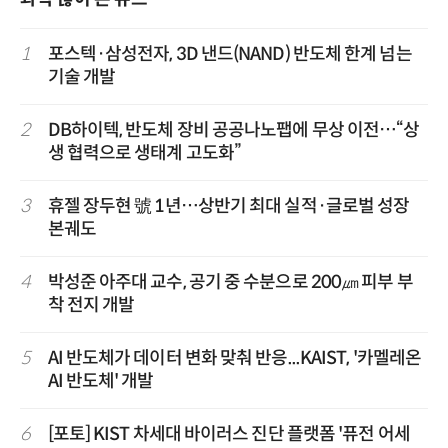
1
포스텍·삼성전자, 3D 낸드(NAND) 반도체 한계 넘는
기술 개발
2
DB하이텍, 반도체 장비 공공나노팹에 무상 이전…“상
생 협력으로 생태계 고도화”
3
휴젤 장두현 號 1년…상반기 최대 실적·글로벌 성장
본궤도
4
박성준 아주대 교수, 공기 중 수분으로 200㎛ 피부 부
착 전지 개발
5
AI 반도체가 데이터 변화 맞춰 반응...KAIST, '카멜레온
AI 반도체' 개발
6
[포토] KIST 차세대 바이러스 진단 플랫폼 '퓨전 어세