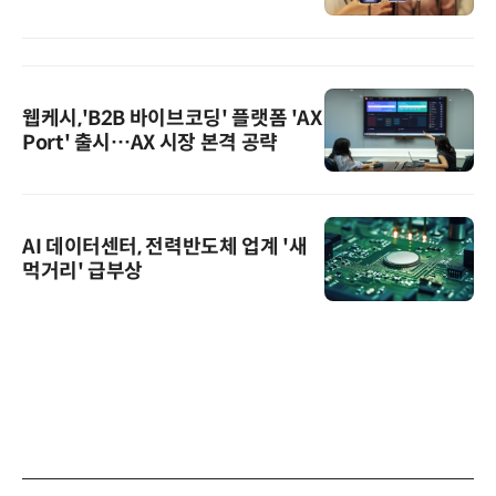
웹케시,'B2B 바이브코딩' 플랫폼 'AX
Port' 출시…AX 시장 본격 공략
AI 데이터센터, 전력반도체 업계 '새
먹거리' 급부상