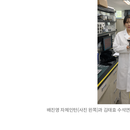
체계화 된 데이터가 곧 AI 시대의 경쟁력이다
배진영 자체인턴(사진 왼쪽)과 김태효 수석