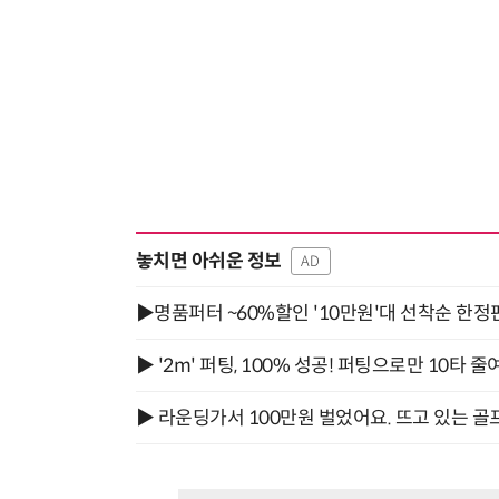
놓치면 아쉬운 정보
AD
▶명품퍼터 ~60%할인 '10만원'대 선착순 한정
▶ '2m' 퍼팅, 100% 성공! 퍼팅으로만 10타 줄
▶ 라운딩가서 100만원 벌었어요. 뜨고 있는 골