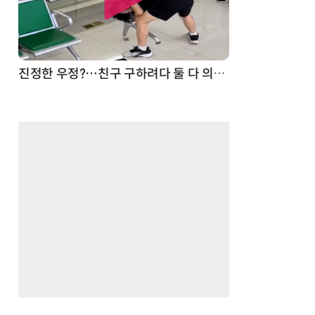
드론
진정한 우정?…친구 구하려다 둘 다 의자 틈에 목이 낀 순간