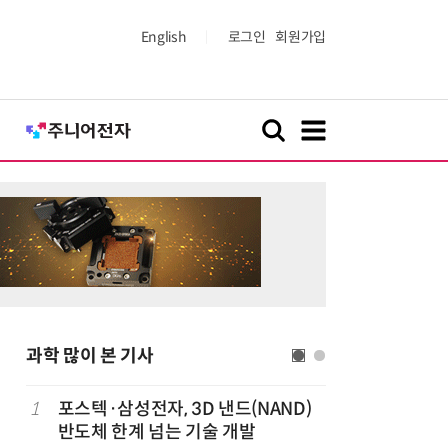
English
로그인
회원가입
과학 많이 본 기사
1
포스텍·삼성전자, 3D 낸드(NAND)
6
KIST,
반도체 한계 넘는 기술 개발
빛 신호 한