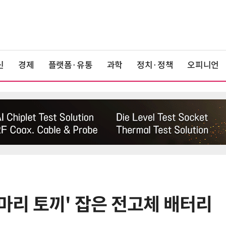
신
경제
플랫폼·유통
과학
정치·정책
오피니언
 마리 토끼' 잡은 전고체 배터리
6
KIST, 기존 반도체 공정으로 전기·
빛 신호 한 번에 읽는 '광반도체 BCI