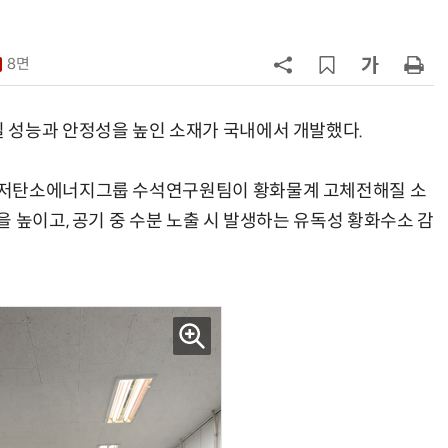
칩' 구현
7
“망막 찍자 심혈관 고위험 판정”…
부, 첨단 의료 AI 임상 확산 지원
8면
8
[K-과학인재 고등학생 캠프] 반도체
·바이오 실험에 더위도 잊었다…
 성능과 안정성을 높인 소재가 국내에서 개발했다.
“내년 2기로 이어집니다”
9
[르포]아이들이 직접 첨단 전자현미
 저탄소에너지그룹 수석연구원팀이 황화물계 고체전해질 소
경 다루며 과학원리 체득...과학체험
 높이고, 공기 중 수분 노출 시 발생하는 유독성 황화수소 감
제공 '주니어닥터' 현장
10
다누리, 스페이스X 팰컨9 달 충돌 전
후 포착