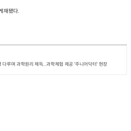
게재됐다.
“계속 쫓아왔다”…도망치던 우크라 민간인 공격한 러 자폭 
 다루며 과학원리 체득...과학체험 제공 '주니어닥터' 현장