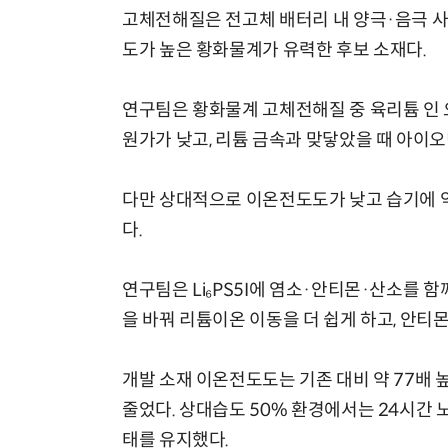
고체전해질은 전고체 배터리 내 양극·음극 사
도가 높은 황화물계가 유력한 후보 소재다.
연구팀은 황화물계 고체전해질 중 육리튬 인 오황화
원가가 낮고, 리튬 금속과 맞닿았을 때 아이오딘
다만 상대적으로 이온전도도가 낮고 습기에 약
다.
연구팀은 Li₆PS5I에 염소·안티몬·산소를 
을 바꿔 리튬이온 이동을 더 쉽게 하고, 안티
개발 소재 이온전도도는 기존 대비 약 77배 
줄었다. 상대습도 50% 환경에서는 24시간 
태를 유지했다.