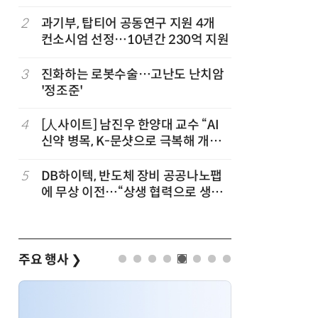
칩' 구현
정
2
과기부, 탑티어 공동연구 지원 4개
7
“망막 찍
컨소시엄 선정…10년간 230억 지원
부, 첨단 
3
진화하는 로봇수술…고난도 난치암
8
[K-과학
'정조준'
·바이오 
“내년 2
4
[人사이트] 남진우 한양대 교수 “AI
9
[르포]아
신약 병목, K-문샷으로 극복해 개발
경 다루며
속도 10배 향상”
제공 '주
5
DB하이텍, 반도체 장비 공공나노팹
10
다누리, 
에 무상 이전…“상생 협력으로 생태
후 포착
계 고도화”
주요 행사
❯