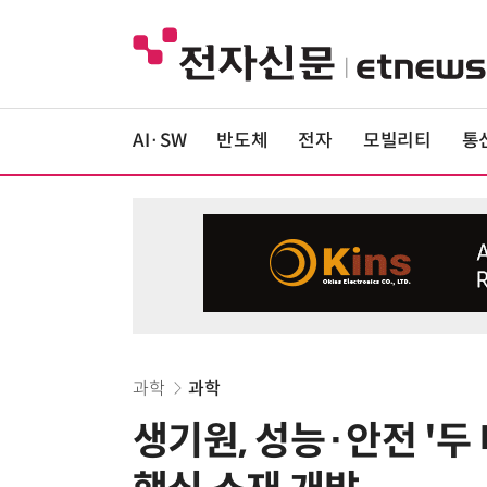
AI·SW
반도체
전자
모빌리티
통
과학
과학
생기원, 성능·안전 '두