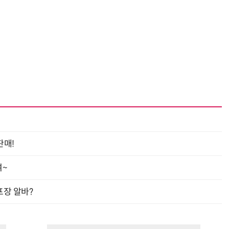
판매!
여~
프장 알바?