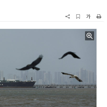
7
“혈당·혈압에 독”…살 안찐다고 듬
뿍 뿌려먹던 '이 매운소스'는?
8
35년 전 아기 납치한 가정부…친자
식처럼 키워서? '징역 3년' 논란
9
“통째로 먹으면 1860㎉”…'버터 먹
방', 심혈관 건강에 최악
10
“균열 가능성 확인” 美, '보잉 737 맥
스' 471대 점검 명령…한국 노선은
괜찮나?