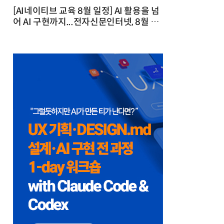
[AI네이티브 교육 8월 일정] AI 활용을 넘
어 AI 구현까지...전자신문인터넷, 8월 실
전 교육·워크숍 개최 발행일 : 2026-07-
23 10:46