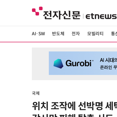
AI·SW
반도체
전자
모빌리티
통
국제
위치 조작에 선박명 세