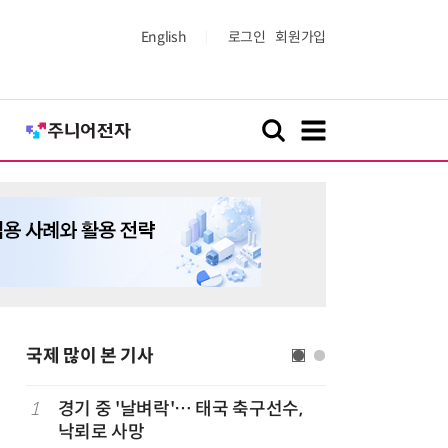
English
로그인
회원가입
국제 많이 본 기사
1
경기 중 '날벼락'… 태국 축구선수,
6
“미국에서
낙뢰로 사망
다”… 트