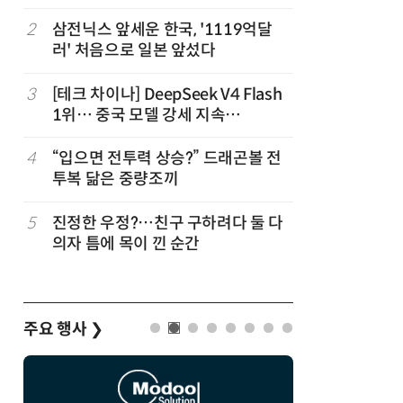
2
삼전닉스 앞세운 한국, '1119억달
7
“혈당·혈
러' 처음으로 일본 앞섰다
뿍 뿌려먹
3
[테크 차이나] DeepSeek V4 Flash
8
35년 전
1위… 중국 모델 강세 지속
식처럼 키
(OpenRouter 주간 AI 모델 사용량
순위)
4
“입으면 전투력 상승?” 드래곤볼 전
9
“통째로 
투복 닮은 중량조끼
방', 심
5
진정한 우정?…친구 구하려다 둘 다
10
“균열 가능
의자 틈에 목이 낀 순간
스' 47
괜찮나?
주요 행사
❯