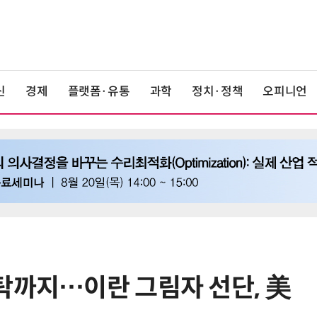
신
경제
플랫폼·유통
과학
정치·정책
오피니언
탁까지…이란 그림자 선단, 美
6
“미국에서 아기 낳아도 시민권 안준
다”… 트럼프, 원정출산 정조준