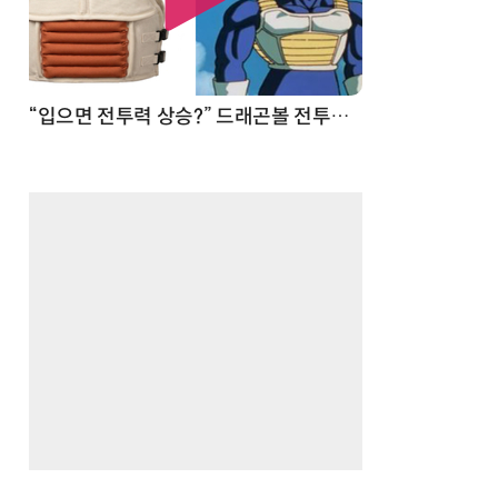
 순간
“입으면 전투력 상승?” 드래곤볼 전투복 닮은 중량조끼