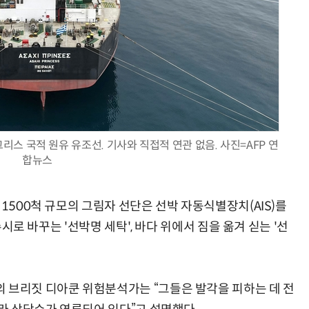
스 국적 원유 유조선. 기사와 직접적 연관 없음. 사진=AFP 연
합뉴스
 1500척 규모의 그림자 선단은 선박 자동식별장치(AIS)를
수시로 바꾸는 '선박명 세탁', 바다 위에서 짐을 옮겨 싣는 '선
 브리짓 디아쿤 위험분석가는 “그들은 발각을 피하는 데 전