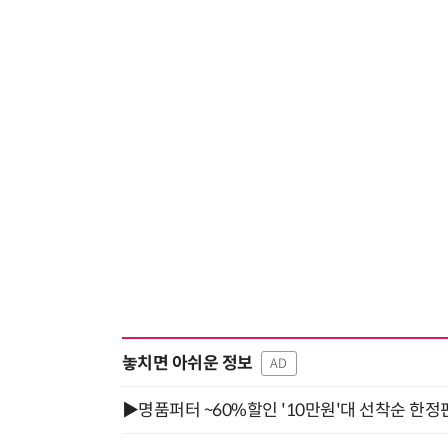
놓치면 아쉬운 정보
AD
▶명품퍼터 ~60%할인 '10만원'대 선착순 한정