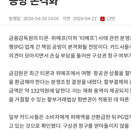
공방 본격화
발행일 : 2026-04-20 14:05
지면 :
2026-04-21
12면
금융감독원의 티몬·위메프(이하 '티메프') 사태 관련 분
행(PG) 업계 간 책임 공방이 본격화될 전망이다. 카드사
의견이 모아지면서 손실 부담을 둘러싼 구상권 청구 여부가
금감원은 최근 티몬과 위메프에서 여행·항공권 상품을 할
을 환급해야 한다는 분쟁조정 결정을 내렸다. 할부결제와
금액은 약 132억원에 달한다. 이는 재화 용역이 제공되지
을 거절할 수 있는 할부거래법상 항변권이 적용된 데 따른 
일부 카드사들은 소비자에게 피해액을 선환급한 뒤 PG업
고 있는 것으로 확인됐다. 구상권 청구를 받아들이지 않을 