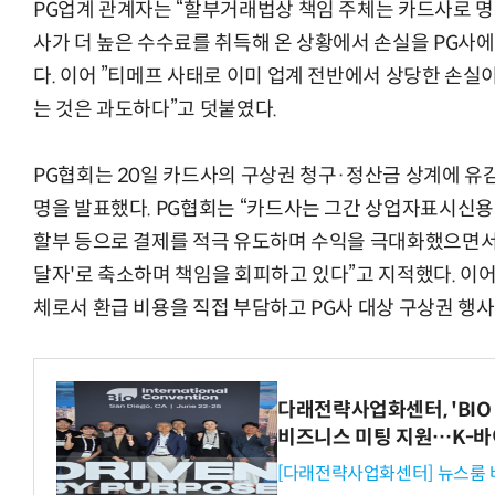
PG업계 관계자는 “할부거래법상 책임 주체는 카드사로 명
사가 더 높은 수수료를 취득해 온 상황에서 손실을 PG사에
다. 이어 ”티메프 사태로 이미 업계 전반에서 상당한 손실
는 것은 과도하다”고 덧붙였다.
“계속 쫓아왔다”…도망치던 우크라 민간
PG협회는 20일 카드사의 구상권 청구·정산금 상계에 유
명을 발표했다. PG협회는 “카드사는 그간 상업자표시신용카드
할부 등으로 결제를 적극 유도하며 수익을 극대화했으면서도
달자'로 축소하며 책임을 회피하고 있다”고 지적했다. 이어
체로서 환급 비용을 직접 부담하고 PG사 대상 구상권 행
다래전략사업화센터, 'BIO 
비즈니스 미팅 지원…K-바
[다래전략사업화센터] 뉴스룸 