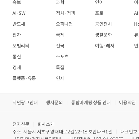
속보
과학
연예
이
AI·SW
정치·정책
포토
A
반도체
오피니언
공연전시
H
전자
국제
생활문화
뷰
모빌리티
전국
여행·레저
인
통신
스포츠
경제
특집
플랫폼·유통
연재
지면광고안내
행사문의
통합마케팅 상품 안내
이용약관
전자신문
회사소개
주소 : 서울시 서초구 양재대로2길 22-16 호반파크1관
대표번호 : 