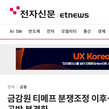
AI·SW
반도체
전자
모빌리티
통신
경제
경제
금융
금감원 티메프 분쟁조정 이후