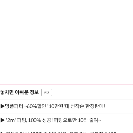
놓치면 아쉬운 정보
AD
▶명품퍼터 ~60%할인 '10만원'대 선착순 한정판매!
▶ '2m' 퍼팅, 100% 성공! 퍼팅으로만 10타 줄여~