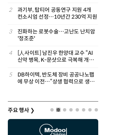
칩' 구현
2
과기부, 탑티어 공동연구 지원 4개
7
[K-과학
컨소시엄 선정…10년간 230억 지원
·바이오 
“내년 2
정
3
진화하는 로봇수술…고난도 난치암
8
“망막 찍
'정조준'
부, 첨단 
4
[人사이트] 남진우 한양대 교수 “AI
9
[르포]아
신약 병목, K-문샷으로 극복해 개발
경 다루며
속도 10배 향상”
제공 '주
5
DB하이텍, 반도체 장비 공공나노팹
10
다누리, 
에 무상 이전…“상생 협력으로 생태
후 포착
계 고도화”
주요 행사
❯