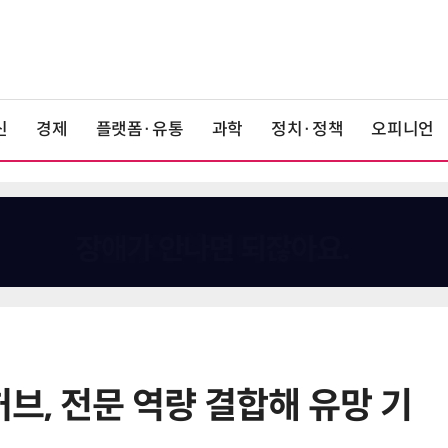
신
경제
플랫폼·유통
과학
정치·정책
오피니언
, 전문 역량 결합해 유망 기
6
KIST, 기존 반도체 공정으로 전기·
빛 신호 한 번에 읽는 '광반도체 BCI