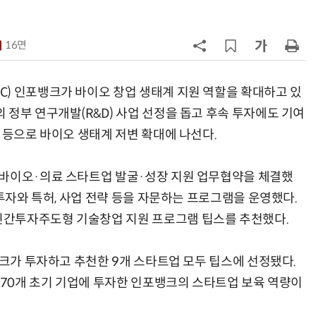
칩' 구현
7
[K-과학인재 고등학생 캠프] 반도체
·바이오 실험에 더위도 잊었다…
16면
“내년 2기로 이어집니다”
8
“망막 찍자 심혈관 고위험 판정”…
부, 첨단 의료 AI 임상 확산 지원
) 인포뱅크가 바이오 창업 생태계 지원 역할을 확대하고 있
 정부 연구개발(R&D) 사업 선정을 돕고 후속 투자에도 기여
9
[르포]아이들이 직접 첨단 전자현미
 등으로 바이오 생태계 저변 확대에 나선다.
경 다루며 과학원리 체득...과학체험
제공 '주니어닥터' 현장
10
다누리, 스페이스X 팰컨9 달 충돌 전
 바이오·의료 스타트업 발굴·성장 지원 업무협약을 체결했
후 포착
 투자와 특허, 사업 전략 등을 자문하는 프로그램을 운영했다.
간투자주도형 기술창업 지원 프로그램 팁스를 추천했다.
뱅크가 투자하고 추천한 9개 스타트업 모두 팁스에 선정됐다.
370개 초기 기업에 투자한 인포뱅크의 스타트업 보육 역량이