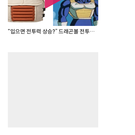
 순간
“입으면 전투력 상승?” 드래곤볼 전투복 닮은 중량조끼