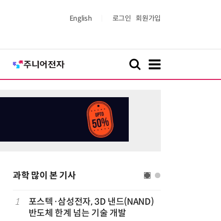
English
로그인
회원가입
과학 많이 본 기사
1
포스텍·삼성전자, 3D 낸드(NAND)
6
KIST,
반도체 한계 넘는 기술 개발
빛 신호 한