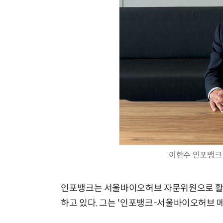
이한수 인포뱅크
인포뱅크는 서울바이오허브 자문위원으로 활동
하고 있다. 그는 '인포뱅크-서울바이오허브 메