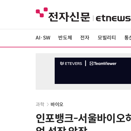
AI·SW
반도체
전자
모빌리티
통
과학
바이오
인포뱅크-서울바이오허브