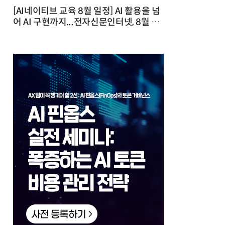
[AI네이티브 교육 8월 일정] AI 활용을 넘
어 AI 구현까지...전자신문인터넷, 8월 실
전 교육·워크숍 개최 발행일 : 2026-07-
23 10:46