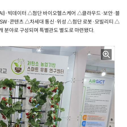
I)·빅데이터 △첨단 바이오헬스케어 △클라우드·보안·블
SW·콘텐츠 △차세대 통신·위성 △첨단 로봇·모빌리티 △
“계속 쫓아왔다”…도망치던 우크라 민간인 공격한 러 자폭 드론
진정한 우정?…친구 구하려다 둘 다 의자 틈에 목이 낀
0개 분야로 구성되며 특별관도 별도로 마련됐다.