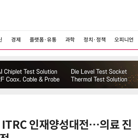
신
경제
플랫폼·유통
과학
정치·정책
오피니언
침투한 ITRC 인재양성대전…의료 진
6
트럼프, '반도체 핵심 원료' 폴리실리
콘 파생상품에 15% 관세