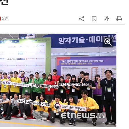
열전
7
AMD, 데이터센터 매출 2배 급증…2
분기 사상 최대 매출
3면
8
CSOT, '잉크젯 OLED'로 모니터·노
트북 공략 본격화…MSI 모니터 공
9
인텔 오하이오 팹 '초과근무' 공사 가
속…외부 파트너 유치 포석
10
삼성전자 차세대 메모리 'V낸드
·PIM', FMS 2026 어워드서 2관왕