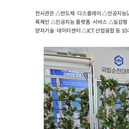
전시관은 △반도체·디스플레이 △인공지능(A
록체인 △인공지능 플랫폼·서비스 △실감형 
양자기술·데이터센터 △ICT 산업융합 등 1