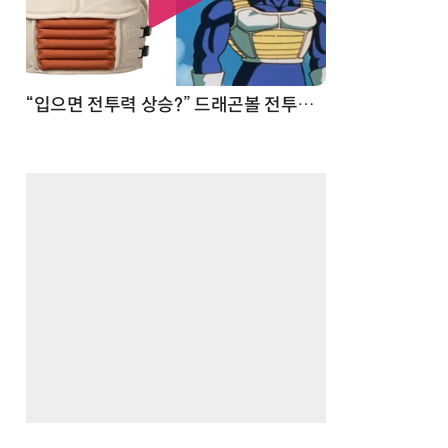
 순간
“입으면 전투력 상승?” 드래곤볼 전투복 닮은 중량조끼