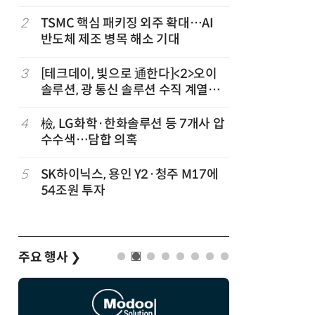
2
TSMC 핵심 패키징 외주 확대…AI
7
AMD, 
반도체 제조 병목 해소 기대
분기 사상
3
[테크데이, 빛으로 通한다]<2>오이
8
CSOT, 
개
솔루션, 광 통신 솔루션 수직 계열
트북 공략
화…'실리콘 포토닉스·CPO 집중 공
략'
4
檢, LG화학·한화솔루션 등 7개사 압
9
인텔 오하
수수색…담합 의혹
속…외부 
5
SK하이닉스, 용인 Y2·청주 M17에
10
삼성전자 
54조원 투자
·PIM',
주요 행사
❯