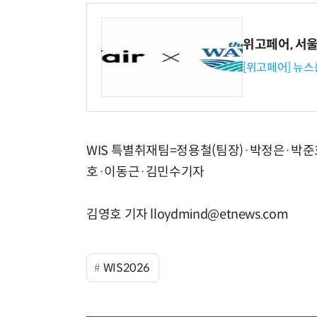
위고페어, 서울A
[위고페어] 뉴스
WIS 특별취재팀=정용철(팀장)·박정은·박
호·이동근·김민수기자
김영호 기자 lloydmind@etnews.com
WIS2026