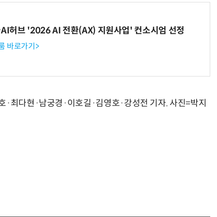
I허브 '2026 AI 전환(AX) 지원사업' 컨소시엄 선정
룸 바로가기>
준호·최다현·남궁경·이호길·김영호·강성전 기자. 사진=박지