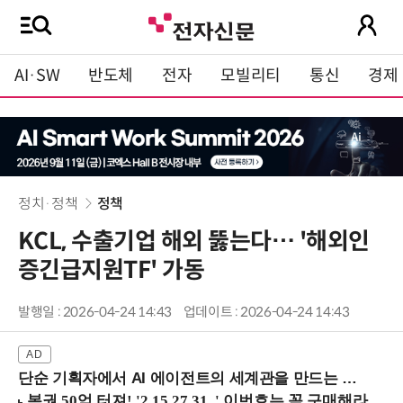
AI·SW
반도체
전자
모빌리티
통신
경제
정치·정책
정책
KCL, 수출기업 해외 뚫는다… '해외인
증긴급지원TF' 가동
발행일 : 2026-04-24 14:43
업데이트 : 2026-04-24 14:43
단순 기획자에서 AI 에이전트의 세계관을 만드는 지식 설계자로.. (8/20 강남역)