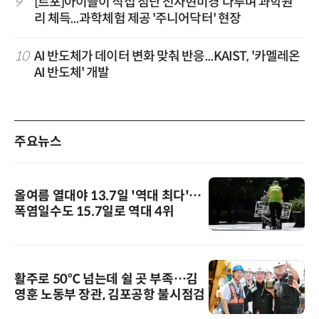
9
[르포]아이들이 직접 첨단 전자현미경 다루며 과학원
리 체득...과학체험 제공 '주니어닥터' 현장
10
AI 반도체가 데이터 변화 맞춰 반응...KAIST, '카멜레온
AI 반도체' 개발
주요뉴스
올여름 열대야 13.7일 '역대 최다'…
폭염일수도 15.7일로 역대 4위
활주로 50℃ 넘는데 쉴 곳 부족…김
영훈 노동부 장관, 김포공항 불시점검