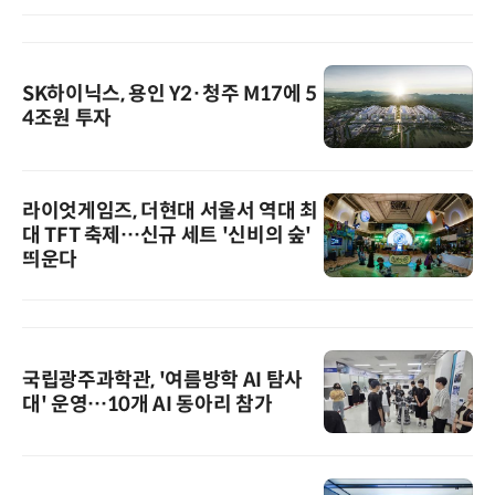
SK하이닉스, 용인 Y2·청주 M17에 5
4조원 투자
라이엇게임즈, 더현대 서울서 역대 최
대 TFT 축제…신규 세트 '신비의 숲'
띄운다
국립광주과학관, '여름방학 AI 탐사
대' 운영…10개 AI 동아리 참가