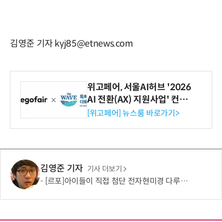
김영준 기자 kyj85@etnews.com
위고페어, 서울AI허브 '2026
AI 전환(AX) 지원사업' 컨소
시엄 선정
[위고페어] 뉴스룸 바로가기>
김영준 기자
기사 더보기
[르포]아이들이 직접 첨단 전자현미경 다루며 과학원리 체득...과학체험 제공 '주니어닥터' 현장