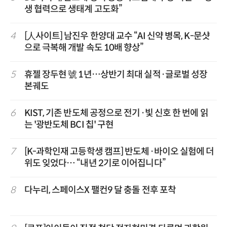
생 협력으로 생태계 고도화”
4
[人사이트] 남진우 한양대 교수 “AI 신약 병목, K-문샷
으로 극복해 개발 속도 10배 향상”
5
휴젤 장두현 號 1년…상반기 최대 실적·글로벌 성장
본궤도
6
KIST, 기존 반도체 공정으로 전기·빛 신호 한 번에 읽
는 '광반도체 BCI 칩' 구현
7
[K-과학인재 고등학생 캠프] 반도체·바이오 실험에 더
위도 잊었다… “내년 2기로 이어집니다”
8
다누리, 스페이스X 팰컨9 달 충돌 전후 포착