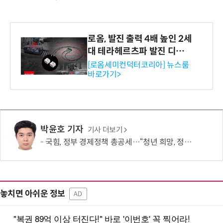
로옴, 발진 출력 4배 높인 2세
대 테라헤르츠파 발진 디바이
스 개발
[로옴세미컨덕터코리아] 뉴스룸
바로가기>
박윤호 기자
기사 더보기
국힘, 정부 경제정책 총공세…“청년 희망, 정권교체 외 해답 없어”
놓치면 아쉬운 정보
AD