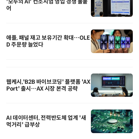
'모두의 AI' 컨소시엄 영입 경쟁 불붙
어
애플, 패널 재고 보유기간 확대…OLE
D 주문량 늘었다
웹케시,'B2B 바이브코딩' 플랫폼 'AX
Port' 출시…AX 시장 본격 공략
AI 데이터센터, 전력반도체 업계 '새
먹거리' 급부상