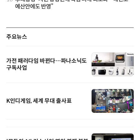
예산안에도 반영”
주요뉴스
가전 패러다임 바뀐다…파나소닉도
구독사업
K인디게임, 세계 무대 출사표