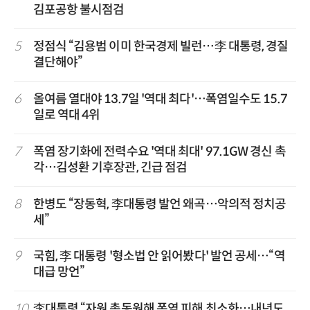
김포공항 불시점검
5
정점식 “김용범 이미 한국경제 빌런…李 대통령, 경질
결단해야”
6
올여름 열대야 13.7일 '역대 최다'…폭염일수도 15.7
일로 역대 4위
7
폭염 장기화에 전력수요 '역대 최대' 97.1GW 경신 촉
각…김성환 기후장관, 긴급 점검
8
한병도 “장동혁, 李대통령 발언 왜곡…악의적 정치공
세”
9
국힘, 李 대통령 '형소법 안 읽어봤다' 발언 공세…“역
대급 망언”
10
李대통령 “자원 총동원해 폭염 피해 최소화…내년도