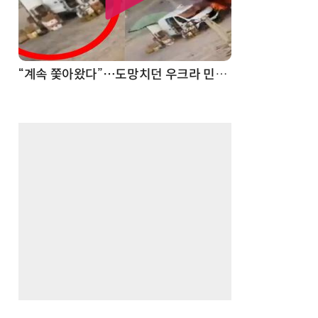
“계속 쫓아왔다”…도망치던 우크라 민간인 공격한 러 자폭 드론