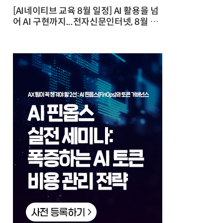
[AI네이티브 교육 8월 일정] AI 활용을 넘
어 AI 구현까지...전자신문인터넷, 8월 실
전 교육·워크숍 개최 발행일 : 2026-07-
23 10:46