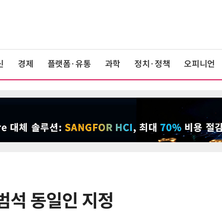
신
경제
플랫폼·유통
과학
정치·정책
오피니언
김범석 동일인 지정
6
“찰떡같이 알아듣네”…카카오, '카
나-o' 음성 생성 기술 고도화