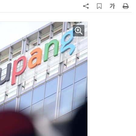
7
쿠팡Inc, 상반기 영업적자 1.2조 육
박…2년치 이익 넘어서
8
카카오, 역대 최대 분기 실적…카톡
에 쿠팡이츠 연동해 주문부터 결제
지
9
“쿠팡, 7월 결제액 6조1100억 '역대
최대'…쿠팡이츠도 신기록”
10
우유 감산 협상 8월 말로 연장…산
기준 놓고 '평행선'