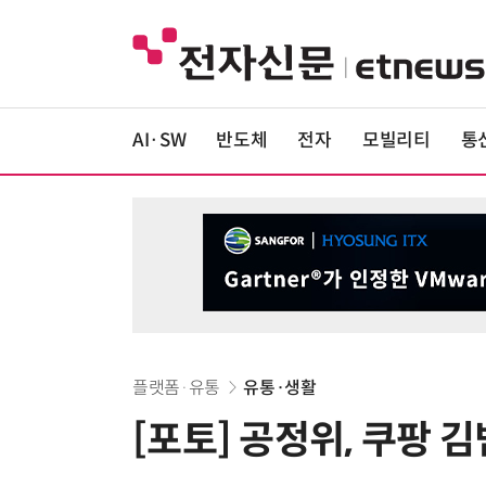
AI·SW
반도체
전자
모빌리티
통
플랫폼·유통
유통·생활
[포토] 공정위, 쿠팡 