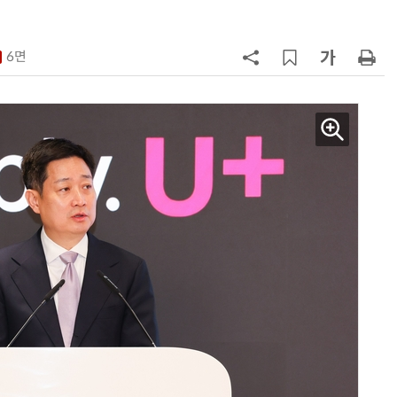
7
국산 AI 반도체로 피지컬 AI 실증…
올해 600억 투입
6면
8
네이블, LG유플러스와 5G 특화망 
도화 사업 계약
9
SKT, 2분기 영업익 67%↑…AIDC
매출 2배 늘어
10
삼성 갤럭시 Z8·워치9 국내 출시…
100여개국 순차 판매