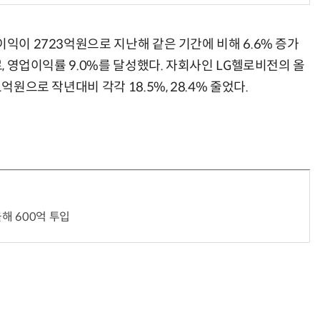
이익이 2723억원으로 지난해 같은 기간에 비해 6.6% 증가
로, 영업이익률 9.0%를 달성했다. 자회사인 LG헬로비전의 올
“계속 쫓아왔다”…도망치던 우크라 민간인 공격한 러 자폭 드론
진정한 우정?…친구 구하려다 둘 다 의자 틈에 목이 낀
억원으로 작년대비 각각 18.5%, 28.4% 줄었다.
올해 600억 투입