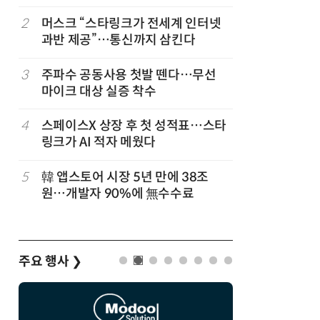
2
머스크 “스타링크가 전세계 인터넷
7
국산 AI
과반 제공”…통신까지 삼킨다
올해 60
고
3
주파수 공동사용 첫발 뗀다…무선
8
네이블, 
마이크 대상 실증 착수
도화 사업
4
스페이스X 상장 후 첫 성적표…스타
9
SKT, 2
링크가 AI 적자 메웠다
매출 2배
5
韓 앱스토어 시장 5년 만에 38조
10
삼성 갤럭
원…개발자 90%에 無수수료
100여개
주요 행사
❯