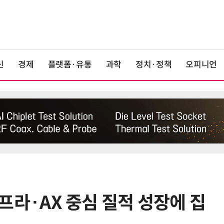
신
경제
플랫폼·유통
과학
정치·정책
오피니언
 인프라·AX 중심 질적 성장에 집
6
LGU+, AIDC에 2조 투자…“외부 조
달 없이 단계적 확장”