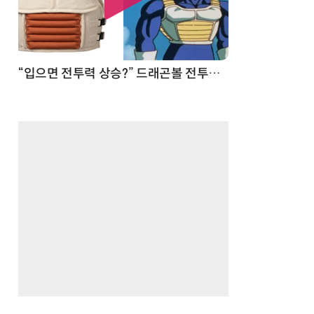
 순간
“입으면 전투력 상승?” 드래곤볼 전투복 닮은 중량조끼