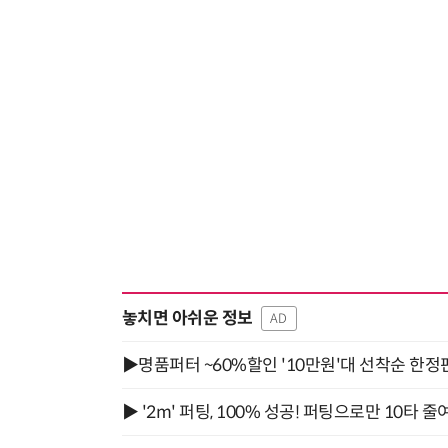
놓치면 아쉬운 정보
AD
▶명품퍼터 ~60%할인 '10만원'대 선착순 한정
▶ '2m' 퍼팅, 100% 성공! 퍼팅으로만 10타 줄