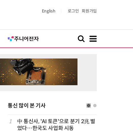
English
로그인
회원가입
통신 많이 본 기사
1
中 통신사, 'AI 토큰'으로 분기 2兆 벌
6
LGU+, 
었다…한국도 사업화 시동
달 없이 