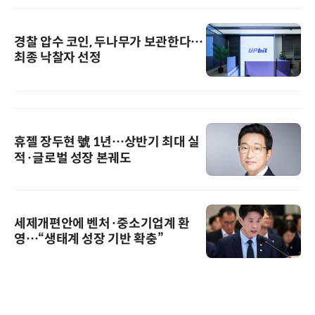
경찰 압수 코인, 두나무가 보관한다…
최종 낙찰자 선정
휴젤 장두현 號 1년…상반기 최대 실
적·글로벌 성장 본궤도
세제개편안에 벤처·중소기업계 환
영…“생태계 성장 기반 확충”