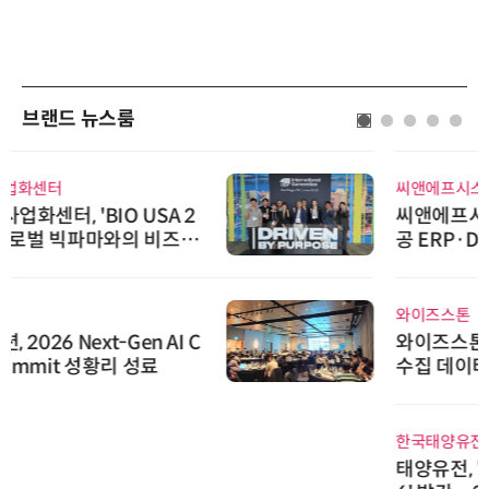
브랜드 뉴스룸
씨앤에프시스템
씨앤에프시스템, 오웬스그룹과 공
공 ERP·DX 사업 협력
와이즈스톤
와이즈스톤, 에이데이타 'SCV 기반
수집 데이터'에 DQ인증 최고 등급
수여
한국태양유전
태양유전, '안전·환경 보고서 202