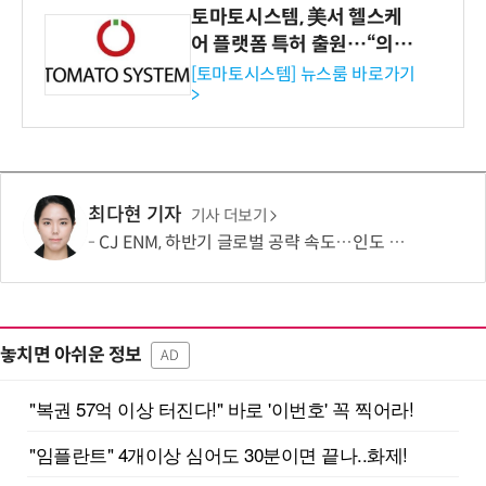
토마토시스템, 美서 헬스케
어 플랫폼 특허 출원…“의료
기관·보험사 공략”
[토마토시스템] 뉴스룸 바로가기
>
최다현 기자
기사 더보기
CJ ENM, 하반기 글로벌 공략 속도…인도 등 신규 시장 개척
놓치면 아쉬운 정보
AD