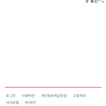
6' 발간…2030년 SBT 수준 온실
가스 감축 추진
로그인
이용약관
개인정보취급방침
고충처리
사이트맵
PC버전