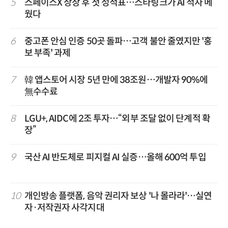
5
스페이스X 상장 후 첫 성적표…스타링크가 AI 적자 메
웠다
6
중고폰 안심 인증 50곳 돌파…고객 불안 줄였지만 '홍
보 부족' 과제
7
韓 앱스토어 시장 5년 만에 38조원…개발자 90%에
無수수료
8
LGU+, AIDC에 2조 투자…“외부 조달 없이 단계적 확
장”
9
국산 AI 반도체로 피지컬 AI 실증…올해 600억 투입
10
개인방송 플랫폼, 음악 권리자 보상 '나 몰라라'…실연
자·저작권자 사각지대