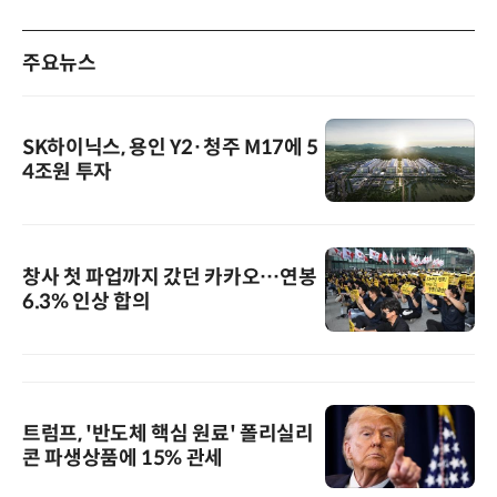
주요뉴스
SK하이닉스, 용인 Y2·청주 M17에 5
4조원 투자
창사 첫 파업까지 갔던 카카오…연봉
6.3% 인상 합의
트럼프, '반도체 핵심 원료' 폴리실리
콘 파생상품에 15% 관세