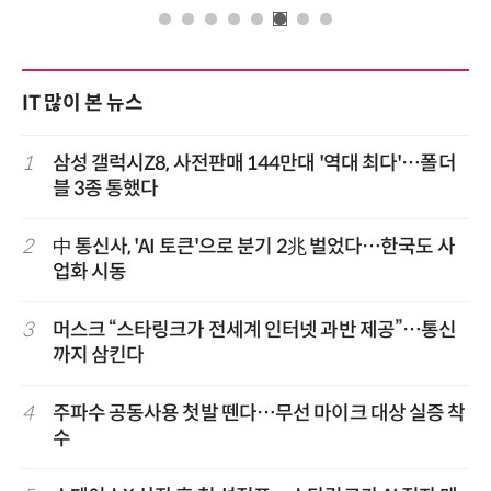
IT 많이 본 뉴스
1
삼성 갤럭시Z8, 사전판매 144만대 '역대 최다'…폴더
블 3종 통했다
2
中 통신사, 'AI 토큰'으로 분기 2兆 벌었다…한국도 사
업화 시동
3
머스크 “스타링크가 전세계 인터넷 과반 제공”…통신
까지 삼킨다
4
주파수 공동사용 첫발 뗀다…무선 마이크 대상 실증 착
수