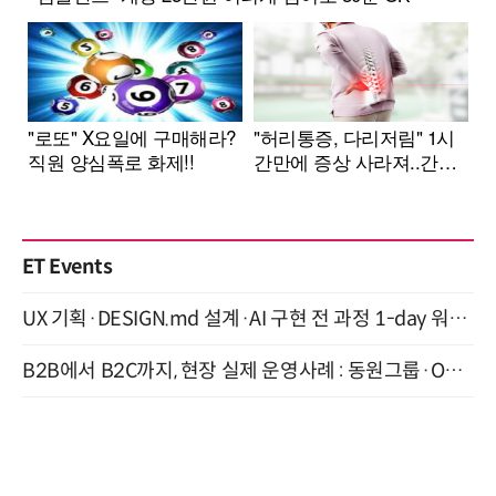
ET Events
UX 기획·DESIGN.md 설계·AI 구현 전 과정 1-day 워크숍 with Claude Code·Codex 9월 15일 개최
B2B에서 B2C까지, 현장 실제 운영사례 : 동원그룹·OCI·다이닝브랜즈그룹·당근 (8/27)