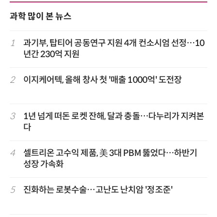
과학 많이 본 뉴스
1
과기부, 탑티어 공동연구 지원 4개 컨소시엄 선정…10
년간 230억 지원
2
이지케어텍, 올해 창사 첫 '매출 1000억' 도전장
3
1년 넘게 떠돈 로켓 잔해, 달과 충돌…다누리가 지켜본
다
4
셀트리온 고수익 제품, 美 3대 PBM 뚫었다…하반기
성장 가속화
5
진화하는 로봇수술…고난도 난치암 '정조준'