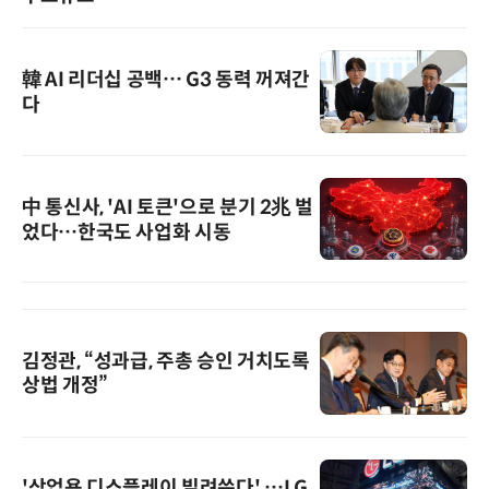
韓 AI 리더십 공백… G3 동력 꺼져간
다
中 통신사, 'AI 토큰'으로 분기 2兆 벌
었다…한국도 사업화 시동
김정관, “성과급, 주총 승인 거치도록
상법 개정”
'상업용 디스플레이 빌려쓴다' …LG