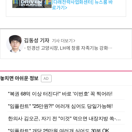
와의 비즈니스 미팅 지원…K
[다래전략사업화센터] 뉴스룸 바
로가기>
-바이오 해외 진출 교두보 확
보
김동성 기자
기사 더보기
민경선 고양시장, LH에 창릉 자족기능 강화·벌말마을 편입 요청
놓치면 아쉬운 정보
AD