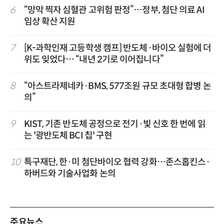
6
“망막 찍자 심혈관 고위험 판정”…정부, 첨단 의료 AI
임상 확산 지원
7
[K-과학인재 고등학생 캠프] 반도체·바이오 실험에 더
위도 잊었다… “내년 2기로 이어집니다”
8
“아스트라제네카·BMS, 577조원 규모 초대형 합병 논
의”
9
KIST, 기존 반도체 공정으로 전기·빛 신호 한 번에 읽
는 '광반도체 BCI 칩' 구현
10
특구재단, 한·미 첨단바이오 협력 강화…존스홉킨스·
하버드와 기술사업화 논의
주요뉴스