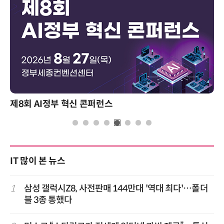
제8회 AI정부 혁신 콘퍼런스
IT 많이 본 뉴스
1
삼성 갤럭시Z8, 사전판매 144만대 '역대 최다'…폴더
블 3종 통했다