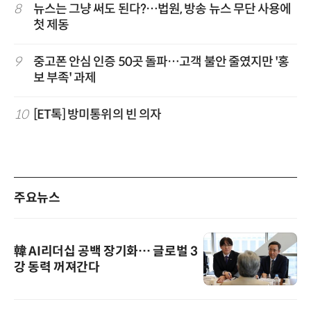
8
뉴스는 그냥 써도 된다?…법원, 방송 뉴스 무단 사용에
첫 제동
9
중고폰 안심 인증 50곳 돌파…고객 불안 줄였지만 '홍
보 부족' 과제
10
[ET톡] 방미통위의 빈 의자
주요뉴스
韓 AI리더십 공백 장기화… 글로벌 3
강 동력 꺼져간다