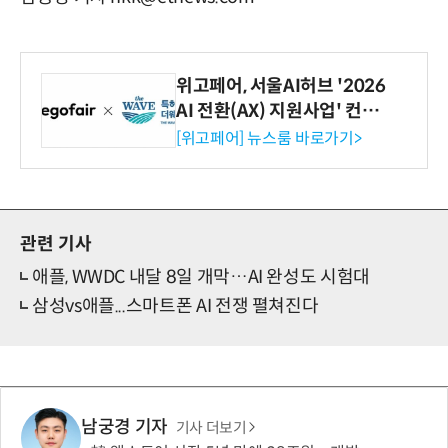
위고페어, 서울AI허브 '2026
AI 전환(AX) 지원사업' 컨소
시엄 선정
[위고페어] 뉴스룸 바로가기>
관련 기사
애플, WWDC 내달 8일 개막…AI 완성도 시험대
삼성vs애플...스마트폰 AI 전쟁 펼쳐진다
남궁경 기자
기사 더보기