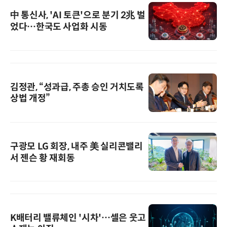
中 통신사, 'AI 토큰'으로 분기 2兆 벌
었다…한국도 사업화 시동
김정관, “성과급, 주총 승인 거치도록
상법 개정”
구광모 LG 회장, 내주 美 실리콘밸리
서 젠슨 황 재회동
K배터리 밸류체인 '시차'…셀은 웃고