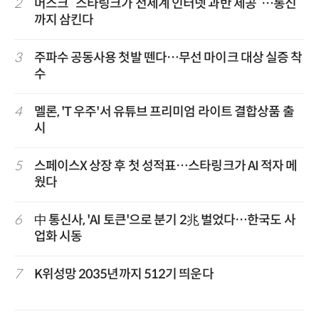
2
머스크 “스타링크가 전세계 인터넷 과반 제공”…통신
까지 삼킨다
3
주파수 공동사용 첫발 뗀다…무선 마이크 대상 실증 착
수
4
멜론, 'T 우주'서 유튜브 프리미엄 라이트 결합상품 출
시
5
스페이스X 상장 후 첫 성적표…스타링크가 AI 적자 메
웠다
6
中 통신사, 'AI 토큰'으로 분기 2兆 벌었다…한국도 사
업화 시동
7
K위성망 2035년까지 512기 띄운다