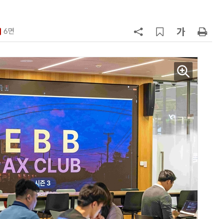
7
네이블, LG유플러스와 5G 특화망 
도화 사업 계약
6면
8
국산 AI 반도체로 피지컬 AI 실증…
올해 600억 투입
9
쿠팡플레이, 이강인 데뷔전 직관 팬
에 '역조공' 선물 쏜다
10
라이엇게임즈, 더현대 서울서 역대
최대 TFT 축제…신규 세트 '신비의
숲' 띄운다