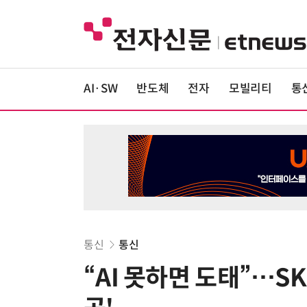
AI·SW
반도체
전자
모빌리티
통
통신
통신
“AI 못하면 도태”…S