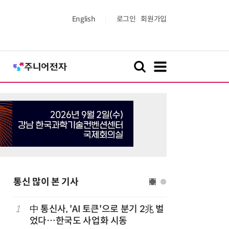
English
로그인
회원가입
통신 많이 본 기사
1
中 통신사, 'AI 토큰'으로 분기 2兆 벌
6
LGU+, 
었다…한국도 사업화 시동
달 없이 