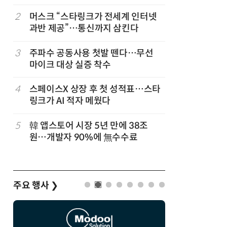
고
2
머스크 “스타링크가 전세계 인터넷
7
네이블, 
과반 제공”…통신까지 삼킨다
도화 사업
3
주파수 공동사용 첫발 뗀다…무선
8
국산 AI
마이크 대상 실증 착수
올해 60
4
스페이스X 상장 후 첫 성적표…스타
9
쿠팡플레이
링크가 AI 적자 메웠다
에 '역조
5
韓 앱스토어 시장 5년 만에 38조
10
라이엇게임
원…개발자 90%에 無수수료
최대 TF
숲' 띄운
주요 행사
❯