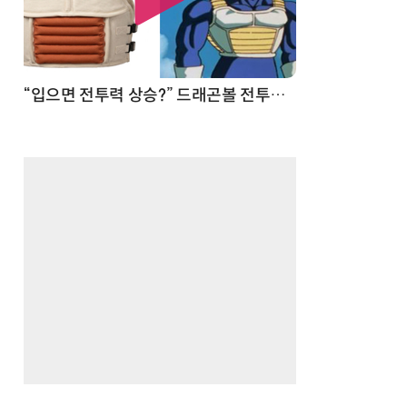
 순간
“입으면 전투력 상승?” 드래곤볼 전투복 닮은 중량조끼