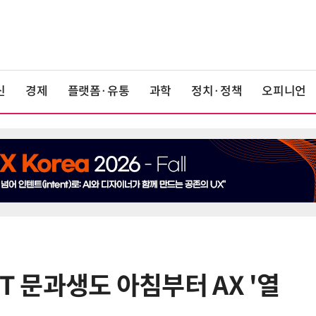
신
경제
플랫폼·유통
과학
정치·정책
오피니언
KT 문과생도 아침부터 AX '열
6
LGU+, AIDC에 2조 투자…“외부 조
달 없이 단계적 확장”