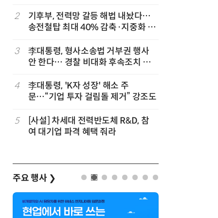
행 유도
2
기후부, 전력망 갈등 해법 내놨다…
7
최저임금 
송전철탑 최대 40% 감축·지중화 확
동계·소상
대
3
李대통령, 형사소송법 거부권 행사
8
李대통령, 
안 한다… 경찰 비대화 후속조치 점
한 바퀴…
검
검
4
李대통령, 'K자 성장' 해소 주
9
[하반기 
문…“기업 투자 걸림돌 제거” 강조도
메가프로
보기금' 
5
[사설] 차세대 전력반도체 R&D, 참
10
韓美, A
여 대기업 파격 혜택 줘라
권 잡는다
주요 행사
❯