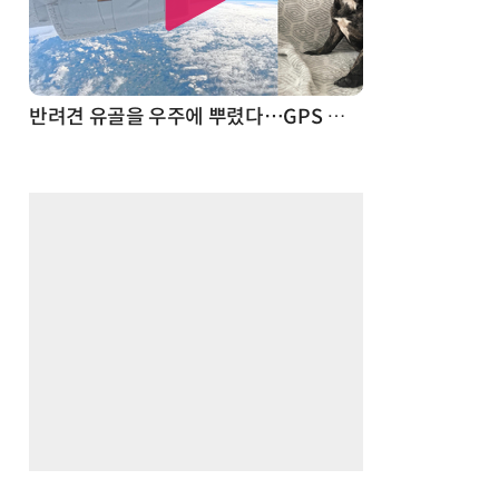
드론
반려견 유골을 우주에 뿌렸다…GPS 추적기로 회수까지 성공