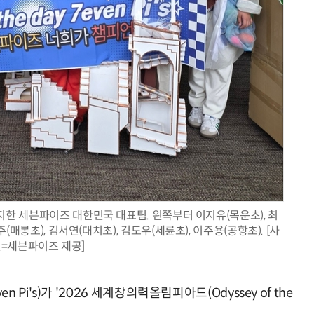
양자컴퓨팅 비즈니스·기술 입문 1-Day 워크샵 - 큐비트·양자 알고리듬·Qiskit 실습으로 이해하는 차세대
업무 자동화 위한 AI ‘세컨드 브레인’ 만들기 1-day 워크숍 - LLM Wiki 
지한 세븐파이즈 대한민국 대표팀. 왼쪽부터 이지유(목운초), 최
나효주(매봉초), 김서연(대치초), 김도우(세륜초), 이주용(공항초). [사
=세븐파이즈 제공]
i's)가 '2026 세계창의력올림피아드(Odyssey of the