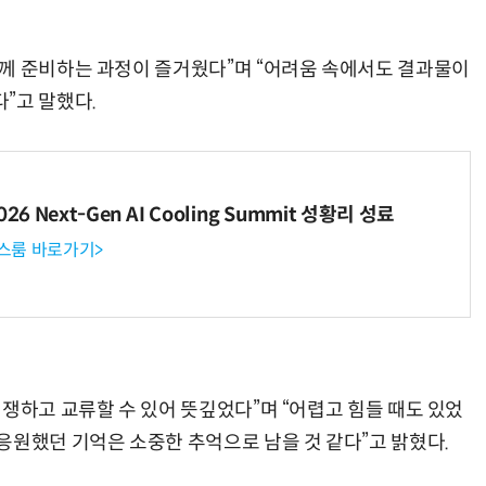
께 준비하는 과정이 즐거웠다”며 “어려움 속에서도 결과물이
”고 말했다.
헬기 착륙 방해한 염소 떼…양치기 개가 길 터줬다
“계속 쫓아왔다”…도망치던 우크라 민간인 공격한 러 자폭 
6 Next-Gen AI Cooling Summit 성황리 성료
뉴스룸 바로가기>
쟁하고 교류할 수 있어 뜻깊었다”며 “어렵고 힘들 때도 있었
응원했던 기억은 소중한 추억으로 남을 것 같다”고 밝혔다.