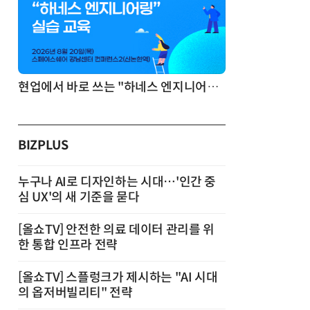
기반 정리·리서치·보고 자동화
현업에서 바로 쓰는 "하네스 엔지니어링" 실습 교육
BIZPLUS
누구나 AI로 디자인하는 시대…'인간 중
심 UX'의 새 기준을 묻다
[올쇼TV] 안전한 의료 데이터 관리를 위
한 통합 인프라 전략
[올쇼TV] 스플렁크가 제시하는 "AI 시대
의 옵저버빌리티" 전략