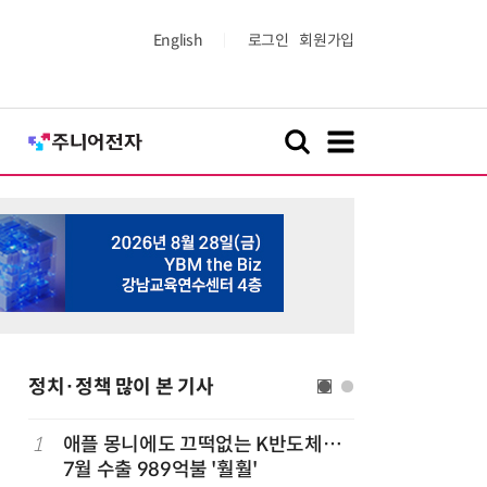
English
로그인
회원가입
정치·정책 많이 본 기사
1
애플 몽니에도 끄떡없는 K반도체…
6
[2026 
7월 수출 989억불 '훨훨'
산'에 감