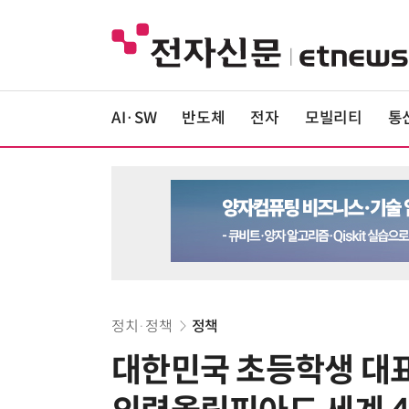
AI·SW
반도체
전자
모빌리티
통
정치·정책
정책
대한민국 초등학생 대표