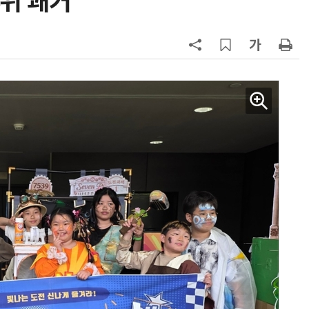
위 쾌거
행 유도
7
최저임금 1만700원 최종 확정…노
동계·소상공인 이의 모두 기각
8
李대통령, '1390조 협력' 안고 지구
한 바퀴…귀국 직후 부동산·증시 점
검
9
[하반기 업무보고]산업부, 1600조
메가프로젝트 속도전…'산업자원안
보기금' 신설해 공급망 사수
10
韓美, AI·양자기술 '국제표준' 주도
권 잡는다