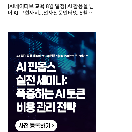
[AI네이티브 교육 8월 일정] AI 활용을 넘
어 AI 구현까지...전자신문인터넷, 8월 실
전 교육·워크숍 개최 발행일 : 2026-07-
23 10:46