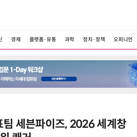
신
경제
플랫폼·유통
과학
정치·정책
오피니언
팀 세븐파이즈, 2026 세계창
6
[2026 세제 개편안] 기업 '국내생
산'에 감세…세제로 산업·자금 지방