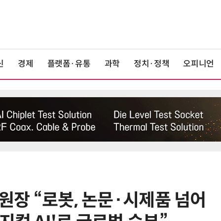
신
경제
플랫폼·유통
과학
정치·정책
오피니언
 원장 “로봇, 논문·시제품 넘어
6
중국산 車 수입 1년 새 2배…獨 제
고 1위