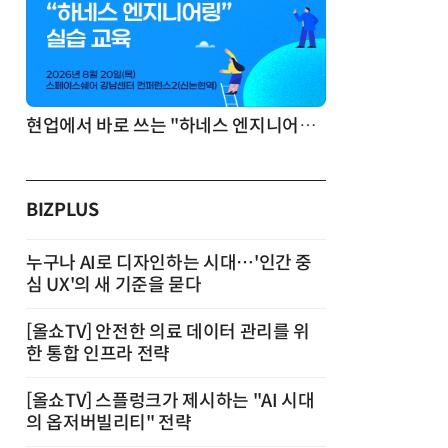
기반 정리·리서치·보고 자동화
현업에서 바로 쓰는 "하네스 엔지니어링" 실습 교육
BIZPLUS
누구나 AI로 디자인하는 시대…'인간 중
심 UX'의 새 기준을 묻다
[올쇼TV] 안전한 의료 데이터 관리를 위
한 통합 인프라 전략
[올쇼TV] 스플렁크가 제시하는 "AI 시대
의 옵저버빌리티" 전략