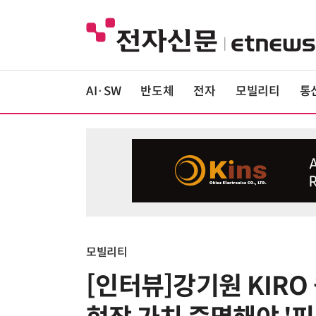
AI·SW
반도체
전자
모빌리티
통
모빌리티
[인터뷰]강기원 KIRO