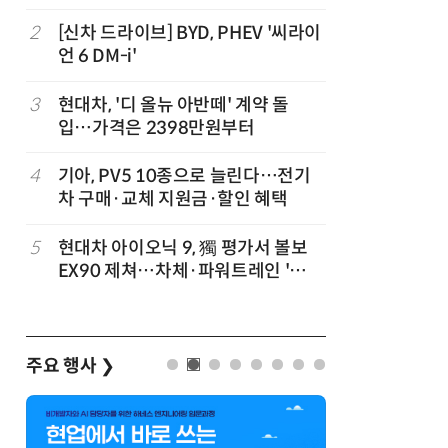
2
[신차 드라이브] BYD, PHEV '씨라이
7
테슬라, 
언 6 DM-i'
3
현대차, '디 올뉴 아반떼' 계약 돌
8
[테크 차
입…가격은 2398만원부터
넘었다…中
험대
4
기아, PV5 10종으로 늘린다…전기
9
제네시스-
차 구매·교체 지원금·할인 혜택
1만마일 
5
현대차 아이오닉 9, 獨 평가서 볼보
10
대한항공, 
EX90 제쳐…차체·파워트레인 '우
발…국산
위'
주요 행사
❯