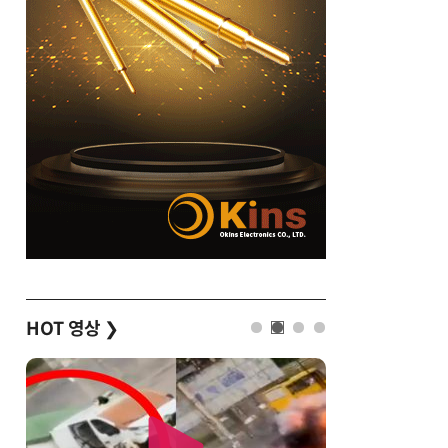
HOT 영상
❯