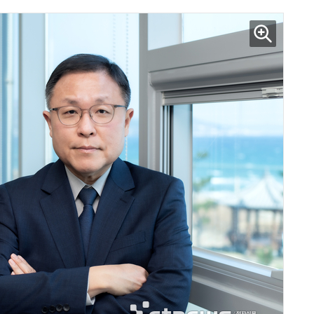
양자컴퓨팅 비즈니스·기술 입문 1-Day 워크샵 - 큐비트·양자 알고리듬·Qiskit 실습으로 이해하는 차세대
업무 자동화 위한 AI ‘세컨드 브레인’ 만들기 1-day 워크숍 - LLM Wiki 