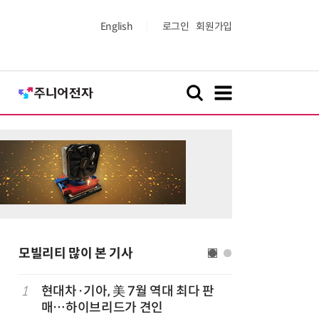
English
로그인
회원가입
모빌리티 많이 본 기사
치
1
현대차·기아, 美 7월 역대 최다 판
6
중국산 車
매…하이브리드가 견인
고 1위