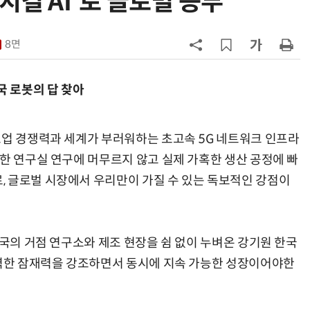
지컬 AI'로 글로벌 승부”
7
테슬라, 6개월 연속 수입차 1위 질주
8면
8
[테크 차이나] 배터리 교체비가 찻값
넘었다…中 전기차 재활용 체계 시
국 로봇의 답 찾아
험대
9
제네시스-대한항공, 전기차 구매 시
1만마일 쏜다
조업 경쟁력과 세계가 부러워하는 초고속 5G 네트워크 인프라
순한 연구실 연구에 머무르지 않고 실제 가혹한 생산 공정에 빠
10
대한항공, 美 아처와 '군용 AAM' 개
 글로벌 시장에서 우리만이 가질 수 있는 독보적인 강점이
발…국산화 발판
전국의 거점 연구소와 제조 현장을 쉼 없이 누벼온 강기원 한국
강력한 잠재력을 강조하면서 동시에 지속 가능한 성장이어야한