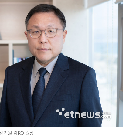
거미줄 쏘고 자동 회수까지…현실판 스파이더맨 웹 슈터
70년 만에 돌아온 시베리아호랑이…카자흐스탄 야생에 풀렸다
강기원 KIRO 원장