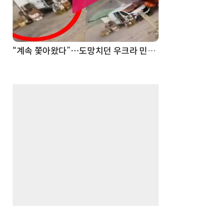
“계속 쫓아왔다”…도망치던 우크라 민간인 공격한 러 자폭 드론