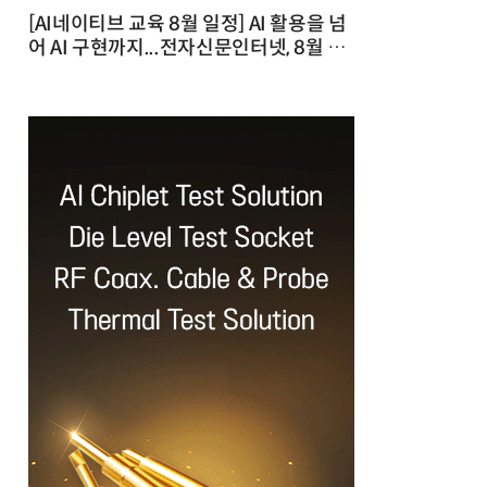
[AI네이티브 교육 8월 일정] AI 활용을 넘
어 AI 구현까지...전자신문인터넷, 8월 실
전 교육·워크숍 개최 발행일 : 2026-07-
23 10:46