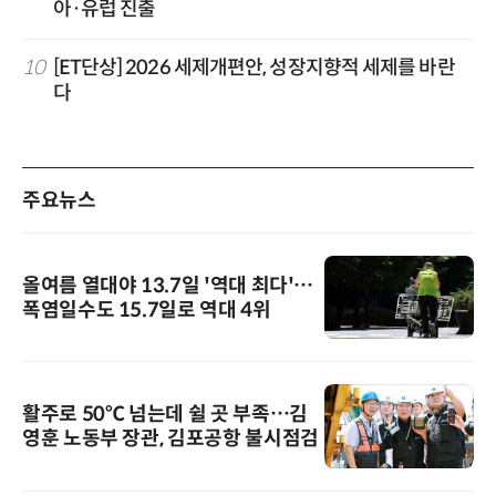
아·유럽 진출
10
[ET단상] 2026 세제개편안, 성장지향적 세제를 바란
다
주요뉴스
올여름 열대야 13.7일 '역대 최다'…
폭염일수도 15.7일로 역대 4위
활주로 50℃ 넘는데 쉴 곳 부족…김
영훈 노동부 장관, 김포공항 불시점검