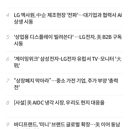
4
LG 엑사원, 中企 제조현장 '전파'…대기업과 협력사 AI
상생 시동
5
'상업용 디스플레이 빌려쓴다' …LG전자, 美 B2B 구독
시동
6
'게이밍위크' 삼성전자-LG전자 유럽서 TV·모니터 '大
戰'
7
“상장폐지 막아라”…중소 가전 기업, 주가 부양 '총력
전'
8
[사설] 美 AIDC 냉각 시장, 우리도 현지 대응을
9
바디프랜드, '미니' 브랜드 글로벌 확장…美 이어 동남