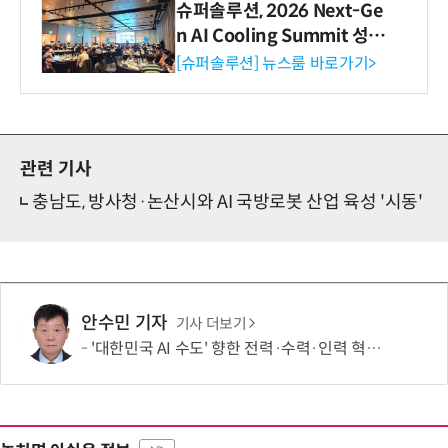
슈퍼솔루션, 2026 Next-Ge
n AI Cooling Summit 성황
리 성료
[슈퍼솔루션] 뉴스룸 바로가기>
관련 기사
충남도, 방사청·논산시와 AI 국방로봇 산업 육성 '시동'
안수민 기자
기사 더보기
'대한민국 AI 수도' 향한 전력·수력·인력 혁신 시동…'충남 3력 혁신 TF 회의 첫 개최