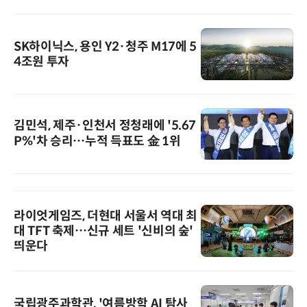
SK하이닉스, 용인 Y2·청주 M17에 5
4조원 투자
김민석, 제주·인천서 정청래에 '5.67
P%'차 승리…누적 득표도 金 1위
라이엇게임즈, 더현대 서울서 역대 최
대 TFT 축제…신규 세트 '신비의 숲'
띄운다
국립광주과학관, '여름방학 AI 탐사