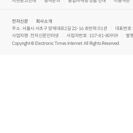
지면광고안내
행사문의
통합마케팅 상품 안내
이용약관
전자신문
회사소개
주소 : 서울시 서초구 양재대로2길 22-16 호반파크1관
대표번호 : 
사업자명 : 전자신문인터넷
사업자번호 : 107-81-80959
발행
Copyright © Electronic Times Internet. All Rights Reserved.