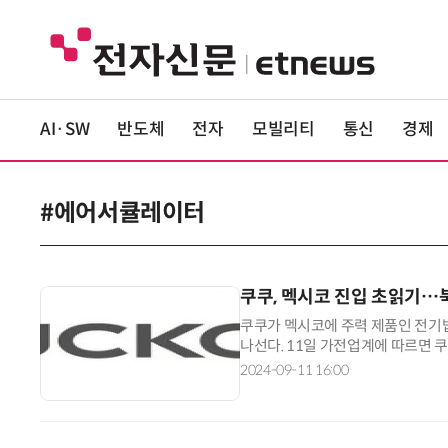
AI·SW
반도체
전자
모빌리티
통신
경제
#에어서큘레이터
쿠쿠, 멕시코 진입 초읽기…
쿠쿠가 멕시코에 주력 제품인 전기
나선다. 11일 가전업계에 따르면
마무리 단계에 들어섰다. 현지 대형
2024-09-11 16:00