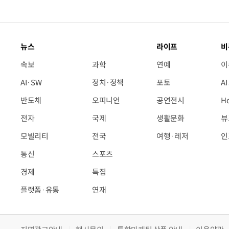
뉴스
라이프
비
속보
과학
연예
이
AI·SW
정치·정책
포토
A
반도체
오피니언
공연전시
H
전자
국제
생활문화
뷰
모빌리티
전국
여행·레저
인
통신
스포츠
경제
특집
플랫폼·유통
연재