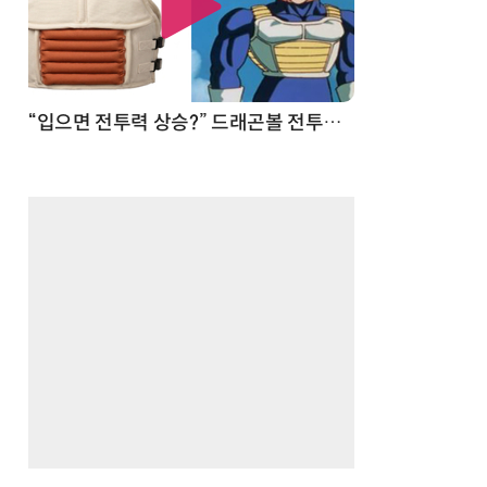
 순간
“입으면 전투력 상승?” 드래곤볼 전투복 닮은 중량조끼