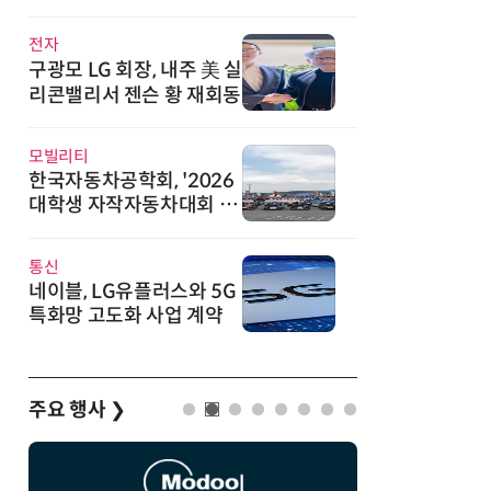
직
전자
구광모 LG 회장, 내주 美 실
리콘밸리서 젠슨 황 재회동
모빌리티
한국자동차공학회, '2026
대학생 자작자동차대회 포
뮬러 부문' 개최
통신
네이블, LG유플러스와 5G
특화망 고도화 사업 계약
주요 행사
❯