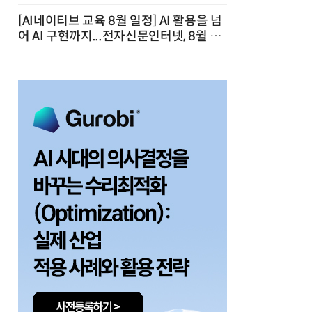
[AI네이티브 교육 8월 일정] AI 활용을 넘
어 AI 구현까지...전자신문인터넷, 8월 실
전 교육·워크숍 개최 발행일 : 2026-07-
23 10:46