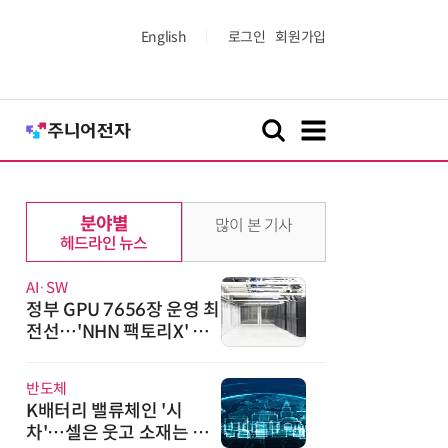
English
로그인
회원가입
분야별
많이 본 기사
헤드라인 뉴스
AI·SW
정부 GPU 7656장 운영 최
전선…'NHN 팩토리X' 가
보니
반도체
K배터리 밸류체인 '시
차'…셀은 웃고 소재는 아