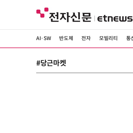
AI·SW
반도체
전자
모빌리티
통
#당근마켓