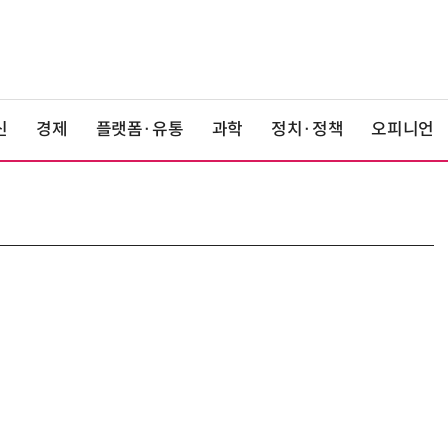
신
경제
플랫폼·유통
과학
정치·정책
오피니언