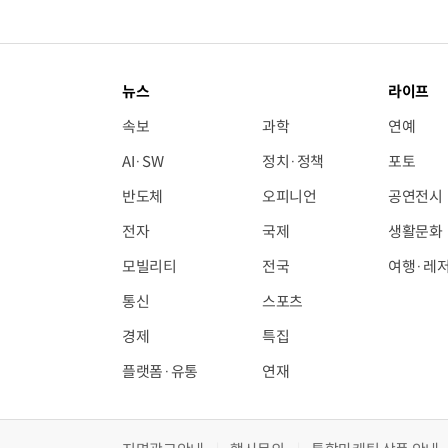
뉴스
라이프
속보
과학
연예
AI·SW
정치·정책
포토
반도체
오피니언
공연전시
전자
국제
생활문화
모빌리티
전국
여행·레
통신
스포츠
경제
특집
플랫폼·유통
연재