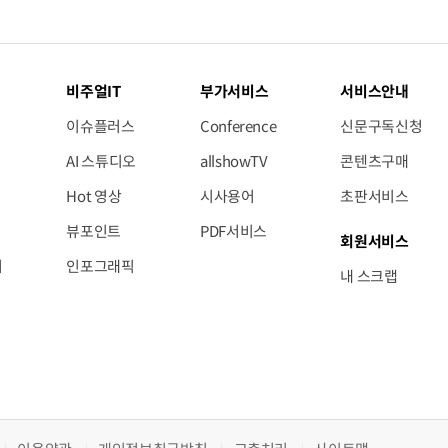
비주얼IT
부가서비스
서비스안내
이슈플러스
Conference
신문구독신청
AI 스튜디오
allshowTV
콘텐츠구매
Hot 영상
시사용어
초판서비스
뷰포인트
PDF서비스
회원서비스
저
인포그래픽
내 스크랩