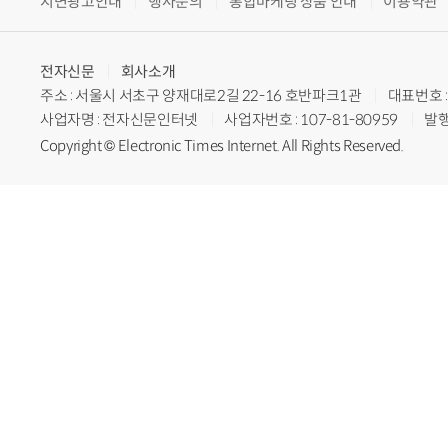
지면광고안내
행사문의
통합마케팅 상품 안내
이용약관
전자신문
회사소개
주소 : 서울시 서초구 양재대로2길 22-16 호반파크1관
대표번호 : 
사업자명 : 전자신문인터넷
사업자번호 : 107-81-80959
발행
Copyright © Electronic Times Internet. All Rights Reserved.