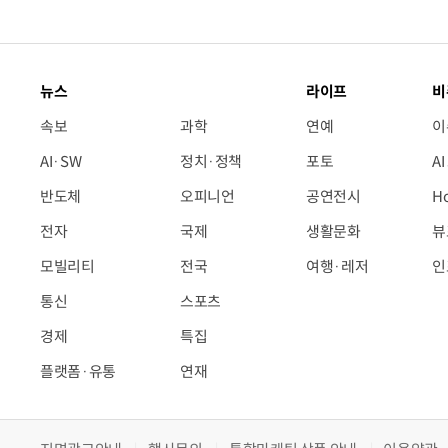
뉴스
라이프
비
속보
과학
연예
이
AI·SW
정치·정책
포토
A
반도체
오피니언
공연전시
H
전자
국제
생활문화
뷰
모빌리티
전국
여행·레저
인
통신
스포츠
경제
특집
플랫폼·유통
연재