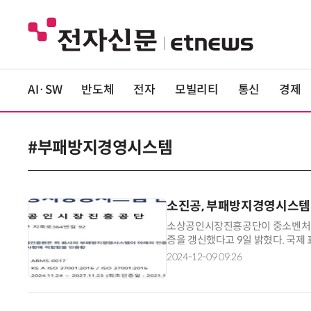
AI·SW
반도체
전자
모빌리티
통신
경제
#부패방지경영시스템
소진공, 부패방지경영시스템
소상공인시장진흥공단이 중소벤처기업
증을 갱신했다고 9일 밝혔다. 국제 
을 받은 후 매년 사후를 심사를 받아
2024-12-09 09:26