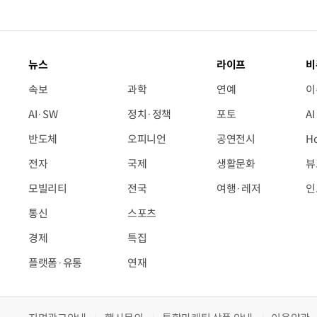
뉴스
라이프
비
속보
과학
연예
이
AI·SW
정치·정책
포토
A
반도체
오피니언
공연전시
H
전자
국제
생활문화
뷰
모빌리티
전국
여행·레저
인
통신
스포츠
경제
특집
플랫폼·유통
연재