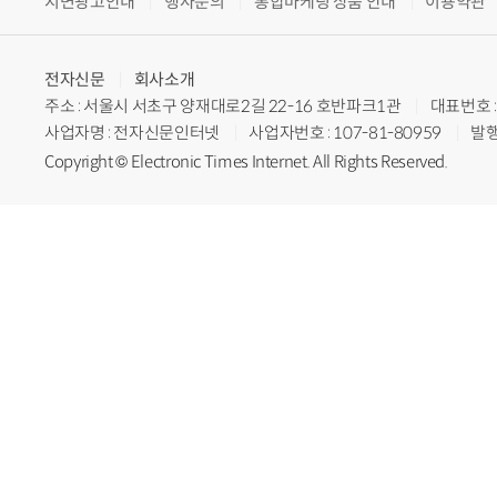
지면광고안내
행사문의
통합마케팅 상품 안내
이용약관
전자신문
회사소개
주소 : 서울시 서초구 양재대로2길 22-16 호반파크1관
대표번호 : 
사업자명 : 전자신문인터넷
사업자번호 : 107-81-80959
발행
Copyright © Electronic Times Internet. All Rights Reserved.